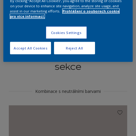
By clicking “Accept All Cookies”, you agree to the storing of cookies
Najít výrobek v tomto odstínu
on your device to enhance site navigation, analyze site usage, and
assist in our marketing efforts.
Prohlášení o souborech cookie
pro více informací.
Do toho
Cookies Settings
Accept All Cookies
Reject All
Koordinovat barevné
sekce
Kombinace s neutrálními barvami