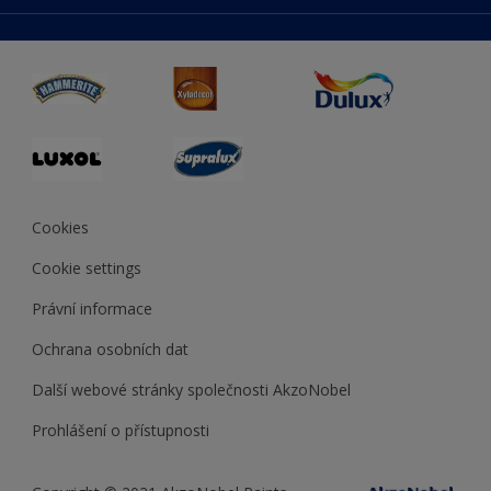
duluxmaliar.sk
Mapa stránek
Přístupnost
duluxprodejnabarev.cz
Přesnost barev
duluxpredajnafarieb.sk
Cookies
Cookie settings
Právní informace
Ochrana osobních dat
Další webové stránky společnosti AkzoNobel
Prohlášení o přístupnosti