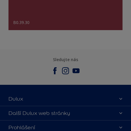
B0.39.30
Sledujte nás
Dulux
O nás
Další Dulux web stránky
Kontaktujte nás
duluxmalir.cz
Prohlášení
Najít obchod