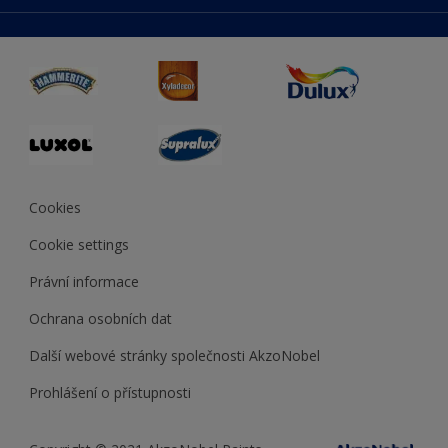
duluxmaliar.sk
Mapa stránek
Přístupnost
duluxprodejnabarev.cz
Přesnost barev
duluxpredajnafarieb.sk
Cookies
Cookie settings
Právní informace
Ochrana osobních dat
Další webové stránky společnosti AkzoNobel
Prohlášení o přístupnosti