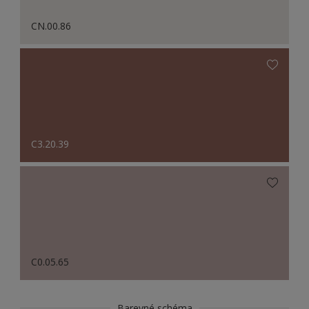
CN.00.86
C3.20.39
C0.05.65
Barevné schéma