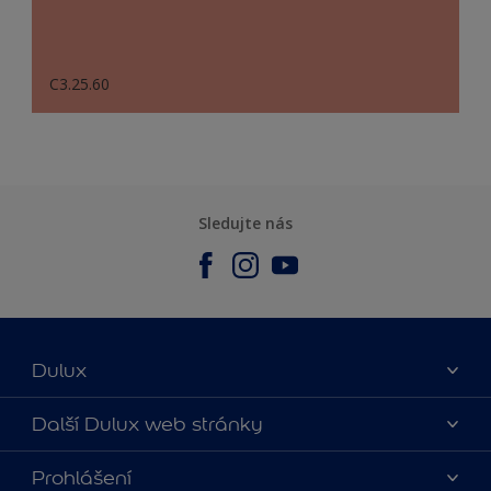
C3.25.60
Sledujte nás
Dulux
O nás
Další Dulux web stránky
Kontaktujte nás
duluxmalir.cz
Prohlášení
Najít obchod