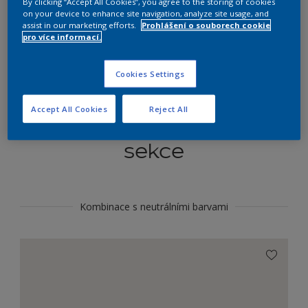
By clicking “Accept All Cookies”, you agree to the storing of cookies
Najít výrobek v tomto odstínu
on your device to enhance site navigation, analyze site usage, and
assist in our marketing efforts.
Prohlášení o souborech cookie
pro více informací.
Do toho
Cookies Settings
Accept All Cookies
Reject All
Koordinovat barevné
sekce
Kombinace s neutrálními barvami