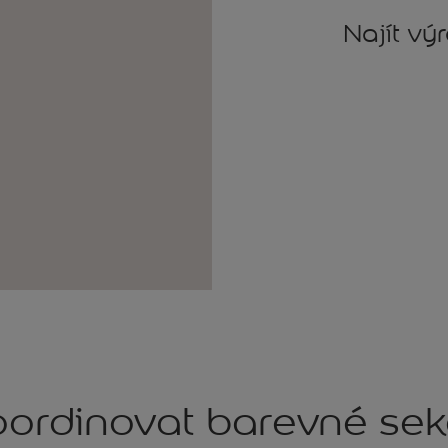
Najít vý
ordinovat barevné se