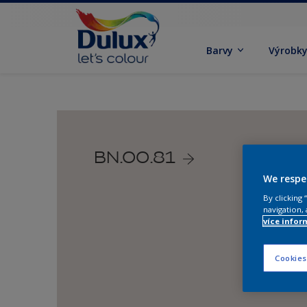
Barvy
Výrobk
BN.00.81
We respe
By clicking
navigation, 
více infor
Cookies