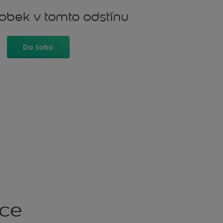
robek v tomto odstínu
Do toho
kce