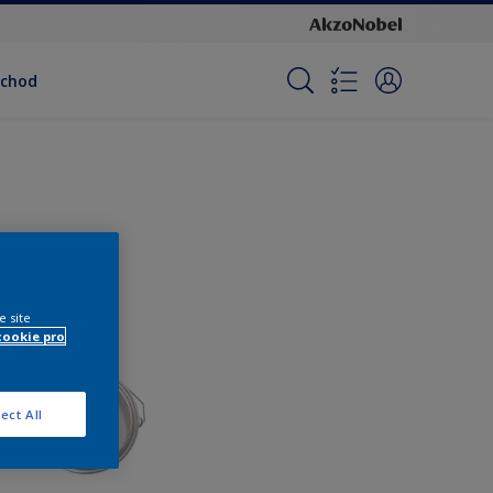
bchod
e site
cookie pro
ect All