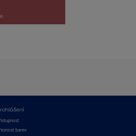
40
rohlášení
řístupnost
řesnost barev