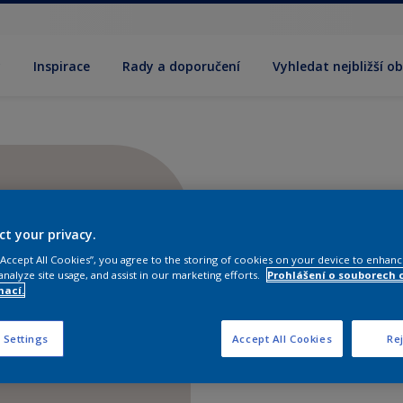
y
Inspirace
Rady a doporučení
Vyhledat nejbližší o
ct your privacy.
 “Accept All Cookies”, you agree to the storing of cookies on your device to enhanc
analyze site usage, and assist in our marketing efforts.
Prohlášení o souborech 
mací.
 Settings
Accept All Cookies
Rej