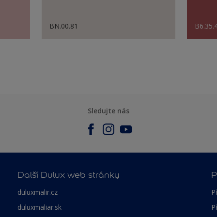
BN.00.81
B6.35.
Sledujte nás
Další Dulux web stránky
P
duluxmalir.cz
P
duluxmaliar.sk
P