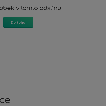
robek v tomto odstínu
Do toho
kce