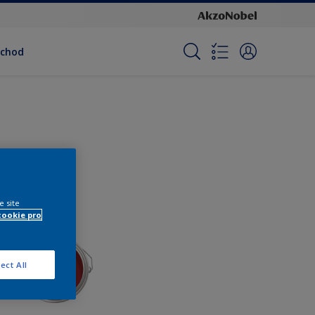
bchod
e site
cookie pro
ect All