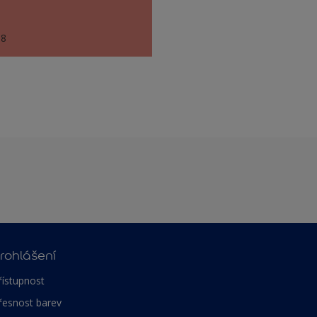
58
rohlášení
řístupnost
řesnost barev