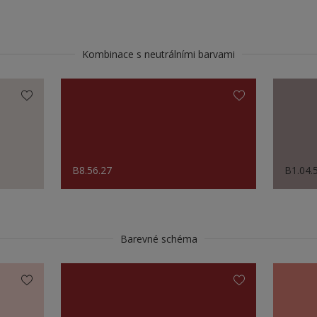
Kombinace s neutrálními barvami
B8.56.27
B1.04.
Barevné schéma