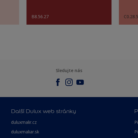
B8.56.27
C0.28.
Sledujte nás
Další Dulux web stránky
P
duluxmalir.cz
P
duluxmaliar.sk
P