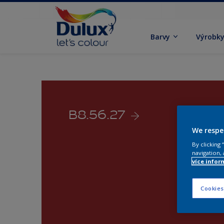
Barvy
Výrobk
B8.56.27
We respe
By clicking
navigation, 
více infor
Cookies