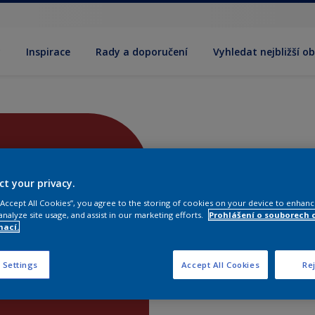
y
Inspirace
Rady a doporučení
Vyhledat nejbližší o
ct your privacy.
 “Accept All Cookies”, you agree to the storing of cookies on your device to enhanc
analyze site usage, and assist in our marketing efforts.
Prohlášení o souborech 
mací.
 Settings
Accept All Cookies
Rej