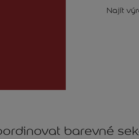
Najít vý
ordinovat barevné se