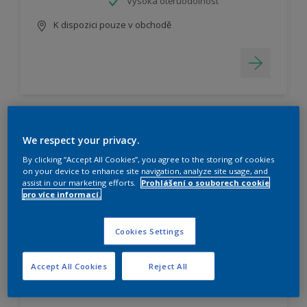
Vysoká otěruodolnost
K dispozici pouze v obchodě
ředidlo
We respect your privacy.
By clicking “Accept All Cookies”, you agree to the storing of cookies
Lehce roztíratelná
on your device to enhance site navigation, analyze site usage, and
assist in our marketing efforts.
Prohlášení o souborech cookie
pro více informací.
Cookies Settings
K dispozici pouze v obchodě
Accept All Cookies
Reject All