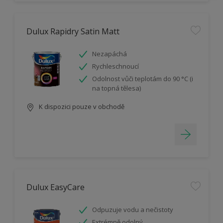
Dulux Rapidry Satin Matt
Nezapáchá
Rychleschnoucí
Odolnost vůči teplotám do 90 °C (i
na topná tělesa)
K dispozici pouze v obchodě
Dulux EasyCare
Odpuzuje vodu a nečistoty
Extrémně odolný