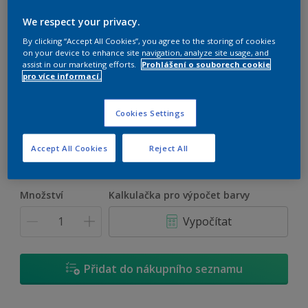
Dulux Classic White
We respect your privacy.
By clicking “Accept All Cookies”, you agree to the storing of cookies
Zářivě bílá akrylátová emulzní barva
on your device to enhance site navigation, analyze site usage, and
assist in our marketing efforts.
Prohlášení o souborech cookie
pro více informací.
Bílá
Je k dispozici jen 1 odstín
Cookies Settings
Velikost
Accept All Cookies
Reject All
3 L
10 L
Množství
Kalkulačka pro výpočet barvy
Vypočítat
Přidat do nákupního seznamu