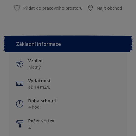
Přidat do pracovního prostoru
Najít obchod
Základní informace
Vzhled
Matný
Vydatnost
až 14 m2/L
Doba schnutí
4 hod
Počet vrstev
2