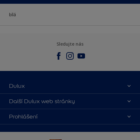
bílá
Sledujte nás
Dulux
O nás
Další Dulux web stránky
Kontaktujte nás
duluxmalir.cz
Prohlášení
Najít obchod
duluxmaliar.sk
Mapa stránek
Přístupnost
duluxprodejnabarev.cz
Přesnost barev