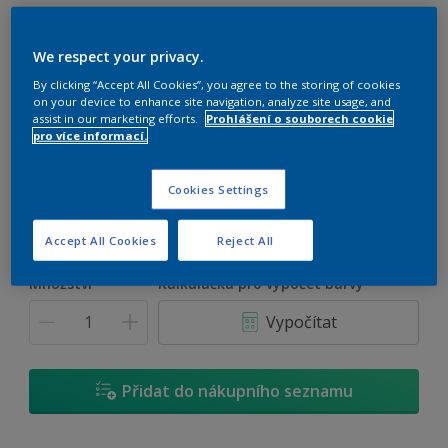
Dulux Super Matt Plus
We respect your privacy.
Omyvatelná bílá emulzní barva
By clicking “Accept All Cookies”, you agree to the storing of cookies
on your device to enhance site navigation, analyze site usage, and
Bílá
assist in our marketing efforts.
Prohlášení o souborech cookie
pro více informací.
Je k dispozici jen 1 odstín
Cookies Settings
Velikost
3 L
10 L
Accept All Cookies
Reject All
Množství
Kalkulačka pro výpočet barvy
Vypočítat
Přidat do nákupního seznamu