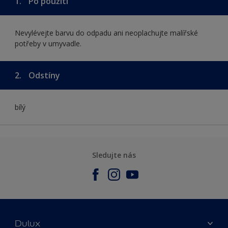
1.
Po použití
Nevylévejte barvu do odpadu ani neoplachujte malířské
potřeby v umyvadle.
2.
Odstíny
bílý
Sledujte nás
Dulux