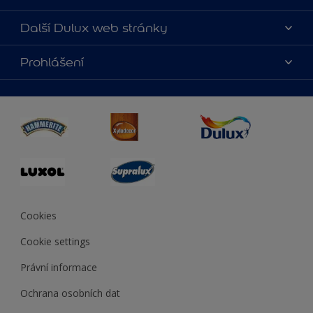
O nás
Další Dulux web stránky
Kontaktujte nás
duluxmalir.cz
Prohlášení
Najít obchod
duluxmaliar.sk
Mapa stránek
Přístupnost
duluxprodejnabarev.cz
Přesnost barev
duluxpredajnafarieb.sk
Cookies
Cookie settings
Právní informace
Ochrana osobních dat