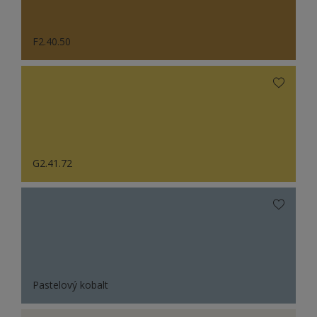
F2.40.50
G2.41.72
Pastelový kobalt