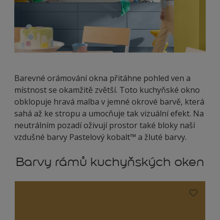
Barevné orámování okna přitáhne pohled ven a
místnost se okamžitě zvětší. Toto kuchyňské okno
obklopuje hravá malba v jemné okrové barvě, která
sahá až ke stropu a umocňuje tak vizuální efekt. Na
neutrálním pozadí oživují prostor také bloky naší
vzdušné barvy Pastelový kobalt™ a žluté barvy.
Barvy rámů kuchyňských oken