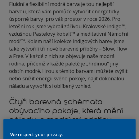
Fluidní a flexibilní modrá barva je tou nejlepší
barvou, která vám pomůže vytvořit energeticky
úsporné barvy pro váš prostor v roce 2026. Pro
letošní rok jsme vybrali zářivou Královské indigo™,
vzdušnou Pastelový kobalt™ a meditativní Námořní
modř™. Kolem naší kolekce indigových barev jsme
také vytvořili tři nové barevné příběhy – Slow, Flow
a Free. V každé z nich se objevuje naše modrá
rodina, přičemž v každé paletě je „hrdinou“ jiný
odstín modré. Hrou s těmito barvami můžete zvýšit
nebo snížit energii svého pokoje, najít dokonalou
náladu a vytvořit si oblíbený vzhled.
Čtyři barevná schémata
obývacího pokoje, která mění
náladu, s modrými odstíny
Dulux pro rok 2026
We respect your privacy.