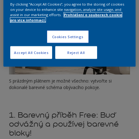
By clicking “Accept All Cookies”, you agree to the storing of cookies
on your device to enhance site navigation, analyze site usage, and
assist in our marketing efforts.
Prohlášení o souborech cookie
pro více informací.
Cookies Settings
Accept All Cookies
Reject All
S prázdným plátnem je možné všechno: vytvořte si
dokonalé barevné schéma obývacího pokoje.
1. Barevný příběh Free: Buď
odvážný a používej barevné
bloky!