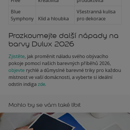
Free
kreativita
produktivita
Blue
Všestranná kulisa
Symphony
Klid a hloubka
pro dekorace
Prozkoumejte další nápady na
barvy Dulux 2026
Zjistěte
, jak proměnit náladu svého obývacího
pokoje pomocí našich barevných příběhů 2026,
objevte
rychlé a důmyslné barevné triky pro každou
místnost ve vaší domácnosti, a vyberte si ideální
odstín indiga
zde
.
Mohlo by se vám také líbit