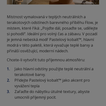
Místnost vymalovaná v teplých neutrálních a
terakotových odstínech barevného příběhu Flow, je
místem, které říká: „Pojďte dál, posaďte se, udělejte
si pohodlí“. Ideální pro volný čas a zábavu. V pozadí
je jemná nebeská modř Pastelový kobalt™, hlavní
modrá v této paletě, která vyvažuje teplé barvy a
přináší osvěžující, moderní nádech.
Chcete-li vytvořit tuto příjemnou atmosféru:
Jako hlavní odstíny použijte teplé neutrální a
terakotové barvy.
Přidejte Pastelový kobalt™ jako akcent pro
vyvážení tepla
Zařaďte do nábytku útulné textury, abyste
umocnili příjemný pocit.