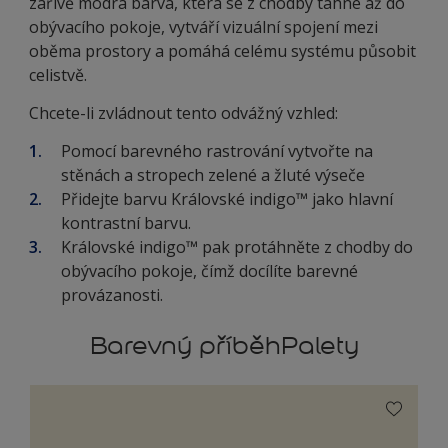
zářivě modrá barva, která se z chodby táhne až do
obývacího pokoje, vytváří vizuální spojení mezi
oběma prostory a pomáhá celému systému působit
celistvě.
Chcete-li zvládnout tento odvážný vzhled:
Pomocí barevného rastrování vytvořte na
stěnách a stropech zelené a žluté výseče
Přidejte barvu Královské indigo™ jako hlavní
kontrastní barvu.
Královské indigo™ pak protáhněte z chodby do
obývacího pokoje, čímž docílíte barevné
provázanosti.
Barevný příběhPalety