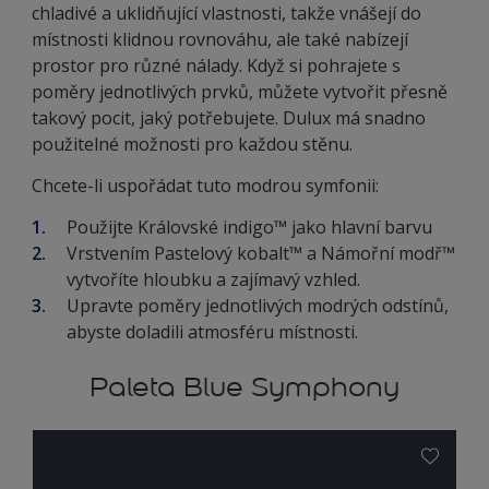
chladivé a uklidňující vlastnosti, takže vnášejí do
místnosti klidnou rovnováhu, ale také nabízejí
prostor pro různé nálady. Když si pohrajete s
poměry jednotlivých prvků, můžete vytvořit přesně
takový pocit, jaký potřebujete. Dulux má snadno
použitelné možnosti pro každou stěnu.
Chcete-li uspořádat tuto modrou symfonii:
Použijte Královské indigo™ jako hlavní barvu
Vrstvením Pastelový kobalt™ a Námořní modř™
vytvoříte hloubku a zajímavý vzhled.
Upravte poměry jednotlivých modrých odstínů,
abyste doladili atmosféru místnosti.
Paleta Blue Symphony