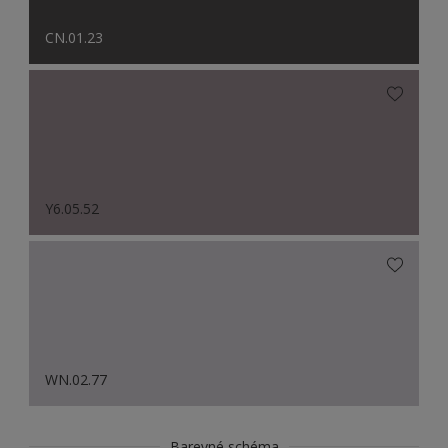
CN.01.23
Y6.05.52
WN.02.77
Barevné schéma