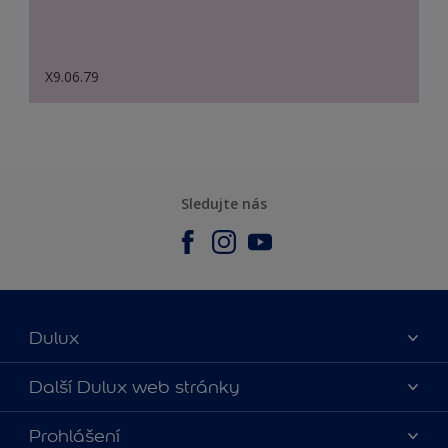
X9.06.79
Sledujte nás
Dulux
O nás
Další Dulux web stránky
Kontaktujte nás
duluxmalir.cz
Prohlášení
Najít obchod