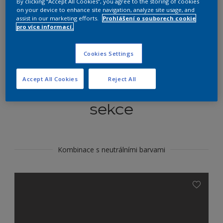
By clicking “Accept All Cookies”, you agree to the storing of cookies
Najít výrobek v tomto odstínu
on your device to enhance site navigation, analyze site usage, and
assist in our marketing efforts.
Prohlášení o souborech cookie
pro více informací.
Do toho
Cookies Settings
Accept All Cookies
Reject All
Koordinovat barevné
sekce
Kombinace s neutrálními barvami