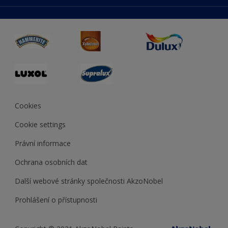
duluxmaliar.sk
Mapa stránek
Přístupnost
duluxprodejnabarev.cz
Přesnost barev
duluxpredajnafarieb.sk
Cookies
Cookie settings
Právní informace
Ochrana osobních dat
Další webové stránky společnosti AkzoNobel
Prohlášení o přístupnosti