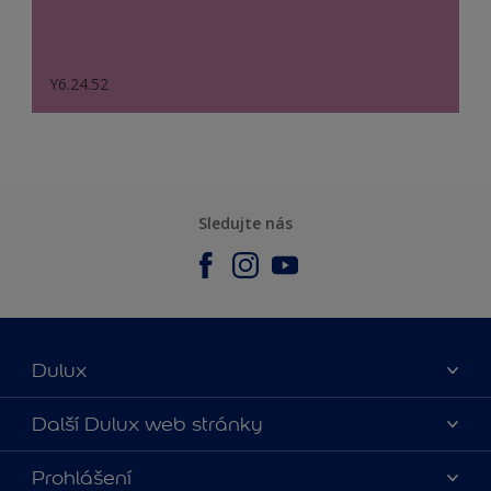
Y6.24.52
Sledujte nás
Dulux
O nás
Další Dulux web stránky
Kontaktujte nás
duluxmalir.cz
Prohlášení
Najít obchod