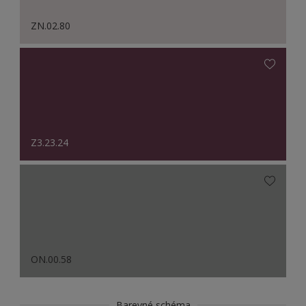
ZN.02.80
Z3.23.24
ON.00.58
Barevné schéma