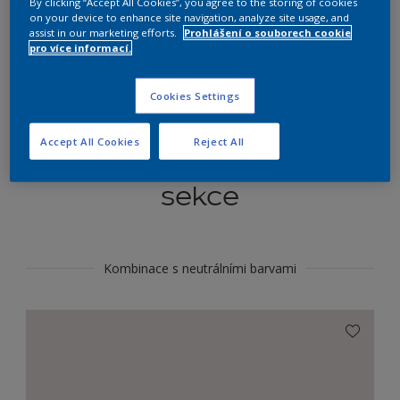
By clicking “Accept All Cookies”, you agree to the storing of cookies
Najít výrobek v tomto odstínu
on your device to enhance site navigation, analyze site usage, and
assist in our marketing efforts.
Prohlášení o souborech cookie
pro více informací.
Do toho
Cookies Settings
Accept All Cookies
Reject All
Koordinovat barevné
sekce
Kombinace s neutrálními barvami