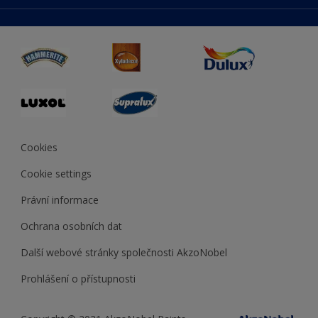
duluxmaliar.sk
Mapa stránek
Přístupnost
duluxprodejnabarev.cz
Přesnost barev
duluxpredajnafarieb.sk
Cookies
Cookie settings
Právní informace
Ochrana osobních dat
Další webové stránky společnosti AkzoNobel
Prohlášení o přístupnosti