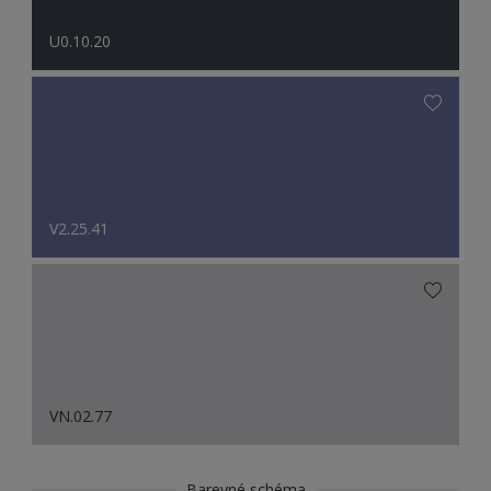
U0.10.20
V2.25.41
VN.02.77
Barevné schéma