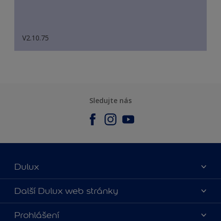
V2.10.75
Sledujte nás
Dulux
O nás
Další Dulux web stránky
Kontaktujte nás
duluxmalir.cz
Prohlášení
Najít obchod