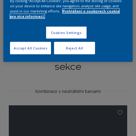
By clicking “Accept All Cookies”, you agree to the storing of cookies
Najít výrobek v tomto odstínu
on your device to enhance site navigation, analyze site usage, and
assist in our marketing efforts.
Prohlášení o souborech cookie
pro více informací.
Do toho
Cookies Settings
Accept All Cookies
Reject All
Koordinovat barevné
sekce
Kombinace s neutrálními barvami