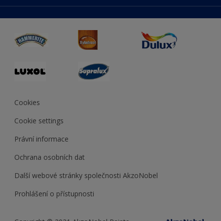
duluxmaliar.sk
Mapa stránek
Přístupnost
duluxprodejnabarev.cz
Přesnost barev
duluxpredajnafarieb.sk
Cookies
Cookie settings
Právní informace
Ochrana osobních dat
Další webové stránky společnosti AkzoNobel
Prohlášení o přístupnosti