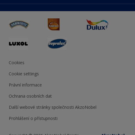
duluxmaliar.sk
Mapa stránek
Přístupnost
duluxprodejnabarev.cz
Přesnost barev
duluxpredajnafarieb.sk
Cookies
Cookie settings
Právní informace
Ochrana osobních dat
Další webové stránky společnosti AkzoNobel
Prohlášení o přístupnosti