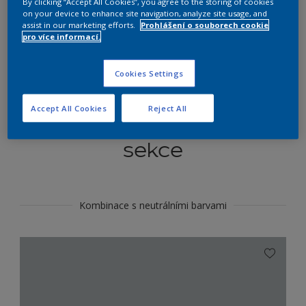
By clicking “Accept All Cookies”, you agree to the storing of cookies
Najít výrobek v tomto odstínu
on your device to enhance site navigation, analyze site usage, and
assist in our marketing efforts.
Prohlášení o souborech cookie
pro více informací.
Do toho
Cookies Settings
Accept All Cookies
Reject All
Koordinovat barevné
sekce
Kombinace s neutrálními barvami