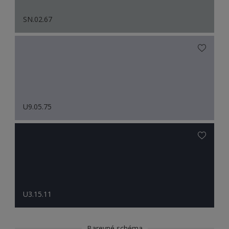
SN.02.67
U9.05.75
U3.15.11
Barevné schéma