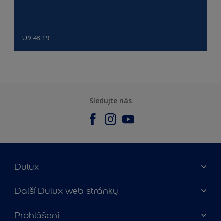
U9.48.19
Sledujte nás
Dulux
O nás
Další Dulux web stránky
Kontaktujte nás
duluxmalir.cz
Prohlášení
Najít obchod