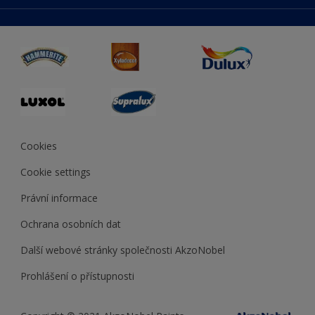
duluxmaliar.sk
Mapa stránek
Přístupnost
duluxprodejnabarev.cz
Přesnost barev
duluxpredajnafarieb.sk
Cookies
Cookie settings
Právní informace
Ochrana osobních dat
Další webové stránky společnosti AkzoNobel
Prohlášení o přístupnosti