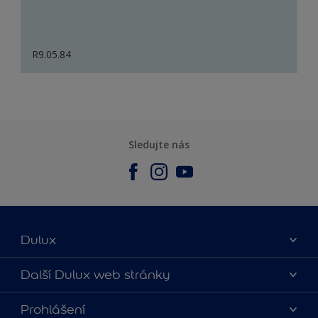
R9.05.84
Sledujte nás
Dulux
O nás
Další Dulux web stránky
Kontaktujte nás
duluxmalir.cz
Prohlášení
Najít obchod