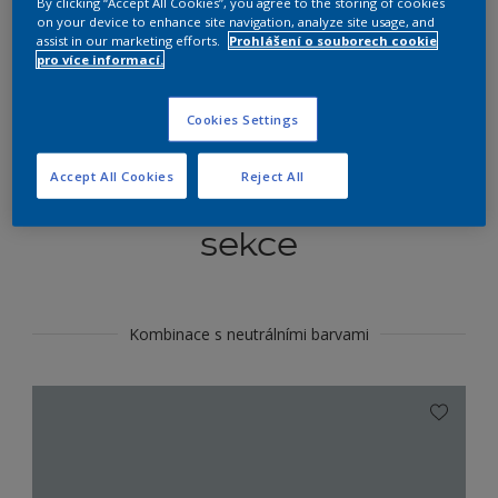
By clicking “Accept All Cookies”, you agree to the storing of cookies
Najít výrobek v tomto odstínu
on your device to enhance site navigation, analyze site usage, and
assist in our marketing efforts.
Prohlášení o souborech cookie
pro více informací.
Do toho
Cookies Settings
Accept All Cookies
Reject All
Koordinovat barevné
sekce
Kombinace s neutrálními barvami