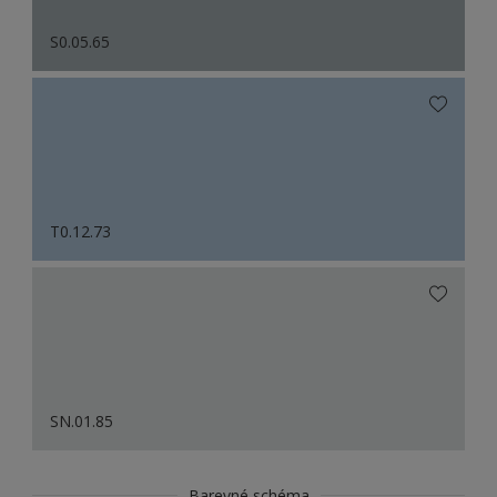
S0.05.65
T0.12.73
SN.01.85
Barevné schéma