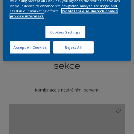
By clicking “Accept All Cookies”, you agree to the storing of cookies
Najít výrobek v tomto odstínu
on your device to enhance site navigation, analyze site usage, and
assist in our marketing efforts.
Prohlášení o souborech cookie
pro více informací.
Do toho
Cookies Settings
Accept All Cookies
Reject All
Koordinovat barevné
sekce
Kombinace s neutrálními barvami