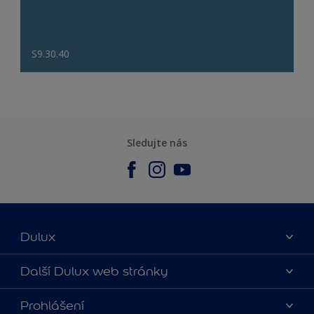
S9.30.40
Sledujte nás
Dulux
O nás
Další Dulux web stránky
Kontaktujte nás
duluxmalir.cz
Prohlášení
Najít obchod