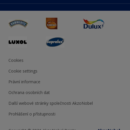
duluxmaliar.sk
Mapa stránek
Přístupnost
duluxprodejnabarev.cz
Přesnost barev
duluxpredajnafarieb.sk
Cookies
Cookie settings
Právní informace
Ochrana osobních dat
Další webové stránky společnosti AkzoNobel
Prohlášení o přístupnosti