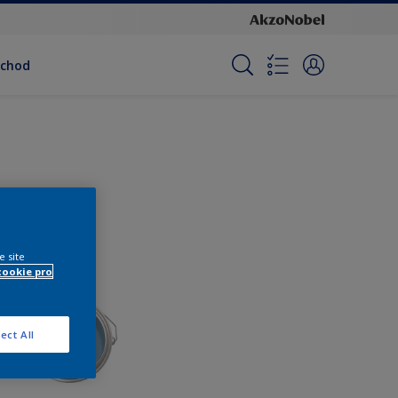
bchod
e site
cookie pro
ect All