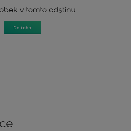
robek v tomto odstínu
Do toho
kce