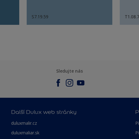
S7.19.59
T1.08.
Sledujte nás
Další Dulux web stránky
P
duluxmalir.cz
P
duluxmaliar.sk
P