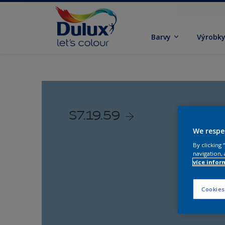
Barvy
Výrobk
S7.19.59
We respe
By clicking
navigation, 
více infor
Cookies