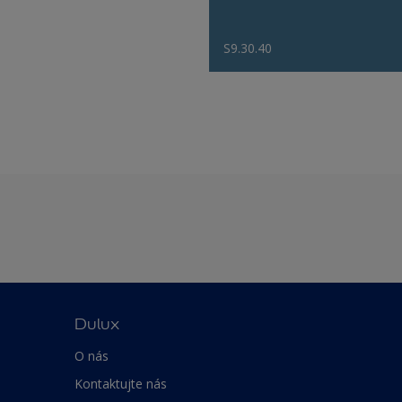
S9.30.40
Dulux
O nás
Kontaktujte nás