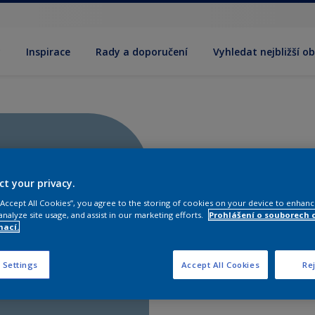
y
Inspirace
Rady a doporučení
Vyhledat nejbližší o
ct your privacy.
 “Accept All Cookies”, you agree to the storing of cookies on your device to enhanc
analyze site usage, and assist in our marketing efforts.
Prohlášení o souborech 
mací.
 Settings
Accept All Cookies
Rej