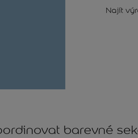
Najít vý
ordinovat barevné se