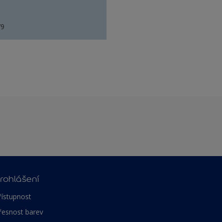
79
rohlášení
řístupnost
řesnost barev