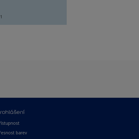
81
rohlášení
řístupnost
řesnost barev