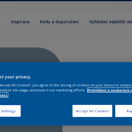
y
Inspirace
Rady a doporučení
Vyhledat nejbližší o
ct your privacy.
 “Accept All Cookies”, you agree to the storing of cookies on your device to enhanc
analyze site usage, and assist in our marketing efforts.
Prohlášení o souborech 
mací.
 Settings
Accept All Cookies
Rej