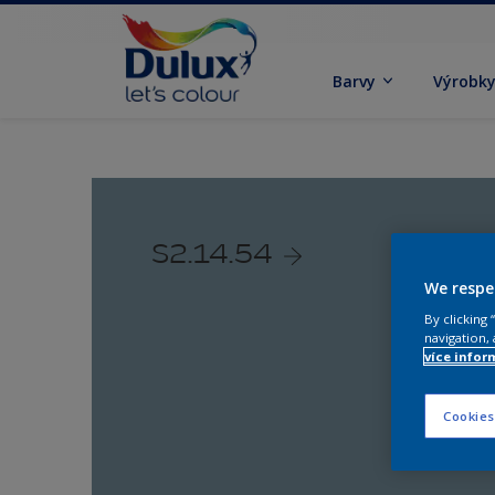
Barvy
Výrobk
S2.14.54
We respe
By clicking
navigation, 
více infor
Cookies