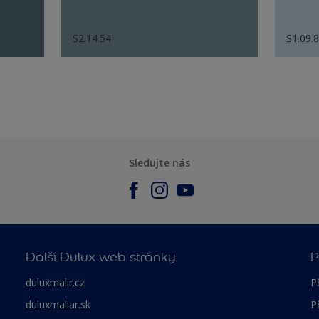
S2.14.54
S1.09.
Sledujte nás
Další Dulux web stránky
P
duluxmalir.cz
P
duluxmaliar.sk
P