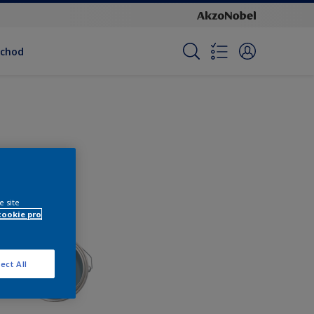
bchod
e site
cookie pro
ect All