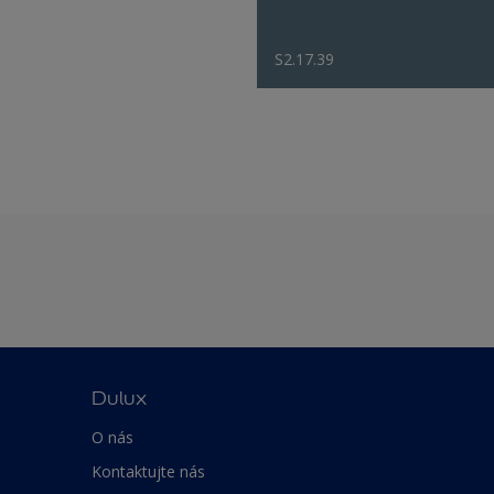
S2.17.39
Dulux
O nás
Kontaktujte nás