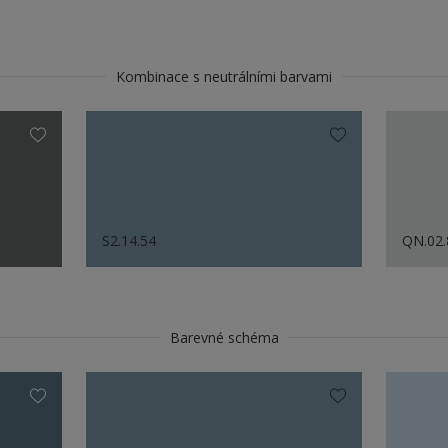
Kombinace s neutrálními barvami
S2.14.54
QN.02.
Barevné schéma