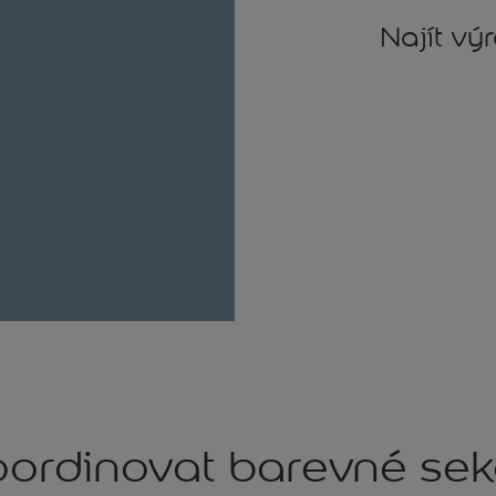
Najít vý
ordinovat barevné se