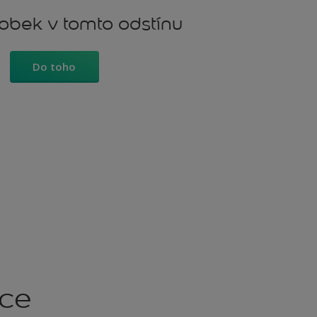
robek v tomto odstínu
Do toho
kce