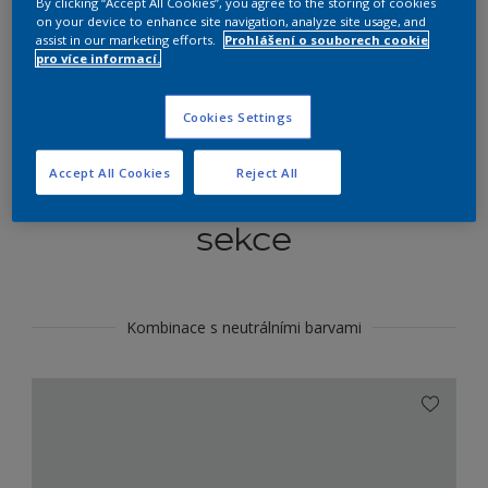
By clicking “Accept All Cookies”, you agree to the storing of cookies
Najít výrobek v tomto odstínu
on your device to enhance site navigation, analyze site usage, and
assist in our marketing efforts.
Prohlášení o souborech cookie
pro více informací.
Do toho
Cookies Settings
Accept All Cookies
Reject All
Koordinovat barevné
sekce
Kombinace s neutrálními barvami