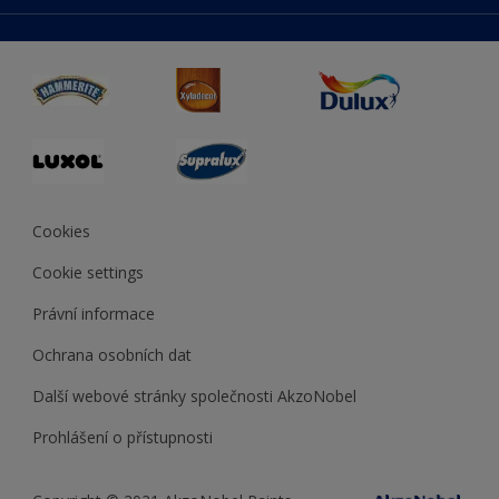
duluxmaliar.sk
Mapa stránek
Přístupnost
duluxprodejnabarev.cz
Přesnost barev
duluxpredajnafarieb.sk
Cookies
Cookie settings
Právní informace
Ochrana osobních dat
Další webové stránky společnosti AkzoNobel
Prohlášení o přístupnosti