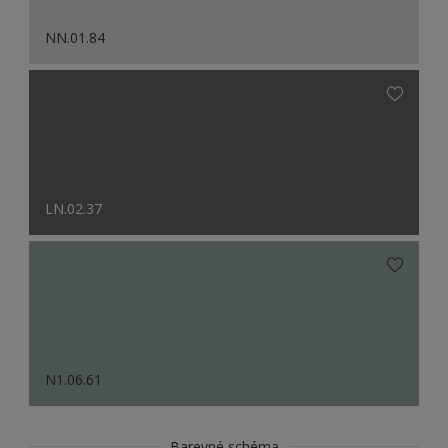
NN.01.84
LN.02.37
N1.06.61
Barevné schéma