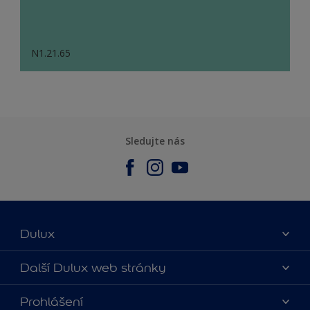
N1.21.65
Sledujte nás
Dulux
O nás
Další Dulux web stránky
Kontaktujte nás
duluxmalir.cz
Prohlášení
Najít obchod