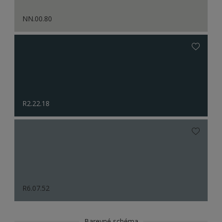
NN.00.80
R2.22.18
R6.07.52
Barevné schéma