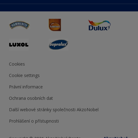
duluxmaliar.sk
Mapa stránek
Přístupnost
duluxprodejnabarev.cz
Přesnost barev
duluxpredajnafarieb.sk
Cookies
Cookie settings
Právní informace
Ochrana osobních dat
Další webové stránky společnosti AkzoNobel
Prohlášení o přístupnosti