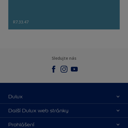
R7.33.47
Sledujte nás
Dulux
O nás
Další Dulux web stránky
Kontaktujte nás
duluxmalir.cz
Prohlášení
Najít obchod