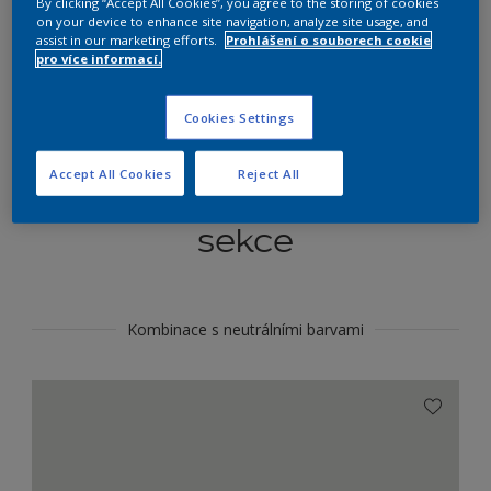
By clicking “Accept All Cookies”, you agree to the storing of cookies
Najít výrobek v tomto odstínu
on your device to enhance site navigation, analyze site usage, and
assist in our marketing efforts.
Prohlášení o souborech cookie
pro více informací.
Do toho
Cookies Settings
Accept All Cookies
Reject All
Koordinovat barevné
sekce
Kombinace s neutrálními barvami