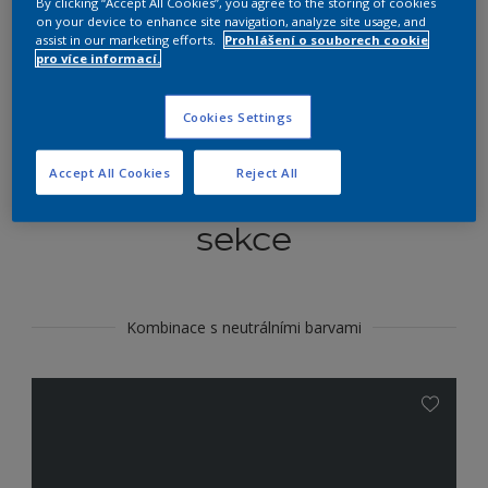
By clicking “Accept All Cookies”, you agree to the storing of cookies
Najít výrobek v tomto odstínu
on your device to enhance site navigation, analyze site usage, and
assist in our marketing efforts.
Prohlášení o souborech cookie
pro více informací.
Do toho
Cookies Settings
Accept All Cookies
Reject All
Koordinovat barevné
sekce
Kombinace s neutrálními barvami