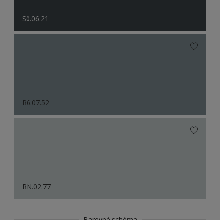
S0.06.21
R6.07.52
RN.02.77
Barevné schéma