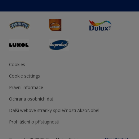
duluxmaliar.sk
Mapa stránek
Přístupnost
duluxprodejnabarev.cz
Přesnost barev
duluxpredajnafarieb.sk
Cookies
Cookie settings
Právní informace
Ochrana osobních dat
Další webové stránky společnosti AkzoNobel
Prohlášení o přístupnosti