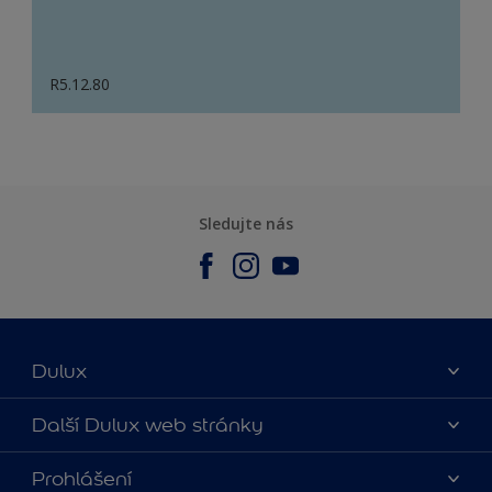
R5.12.80
Sledujte nás
Dulux
O nás
Další Dulux web stránky
Kontaktujte nás
duluxmalir.cz
Prohlášení
Najít obchod