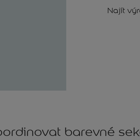
Najít vý
ordinovat barevné se