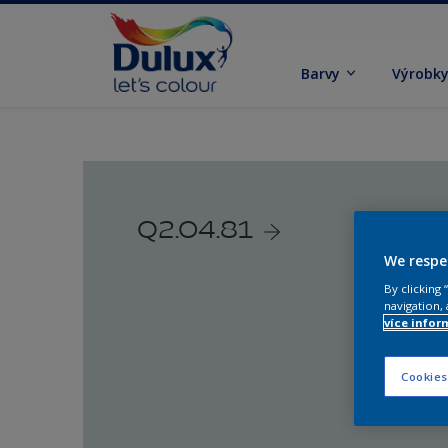
Barvy
Výrobk
Q2.04.81
We respe
By clicking
navigation, 
více infor
Cookies