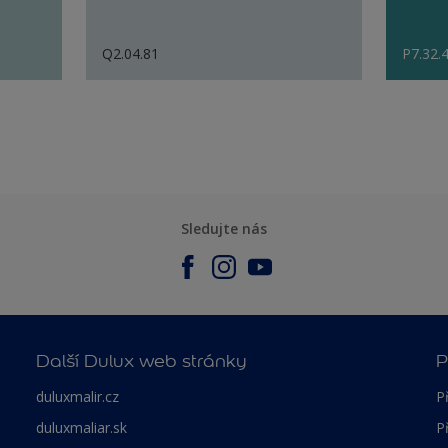
Q2.04.81
P7.32.
Sledujte nás
Další Dulux web stránky
P
duluxmalir.cz
P
duluxmaliar.sk
P