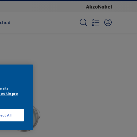
bchod
e site
cookie pro
ect All