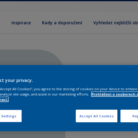
y
Inspirace
Rady a doporučení
Vyhledat nejbližší o
ct your privacy.
 “Accept All Cookies”, you agree to the storing of cookies on your device to enhanc
analyze site usage, and assist in our marketing efforts.
Prohlášení o souborech 
mací.
 Settings
Accept All Cookies
Rej