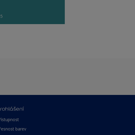
45
rohlášení
řístupnost
řesnost barev