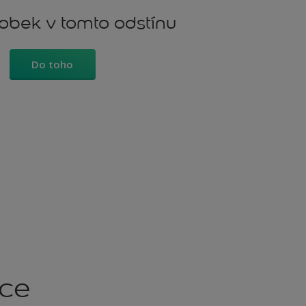
robek v tomto odstínu
Do toho
kce