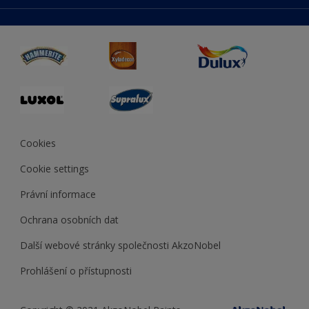
duluxmaliar.sk
Mapa stránek
Přístupnost
duluxprodejnabarev.cz
Přesnost barev
duluxpredajnafarieb.sk
Cookies
Cookie settings
Právní informace
Ochrana osobních dat
Další webové stránky společnosti AkzoNobel
Prohlášení o přístupnosti