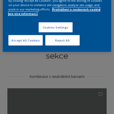
By clicking “Accept All Cookies”, you agree to the storing of cookies
Najít výrobek v tomto odstínu
on your device to enhance site navigation, analyze site usage, and
assist in our marketing efforts.
Prohlášení o souborech cookie
pro více informací.
Do toho
Cookies Settings
Accept All Cookies
Reject All
Koordinovat barevné
sekce
Kombinace s neutrálními barvami