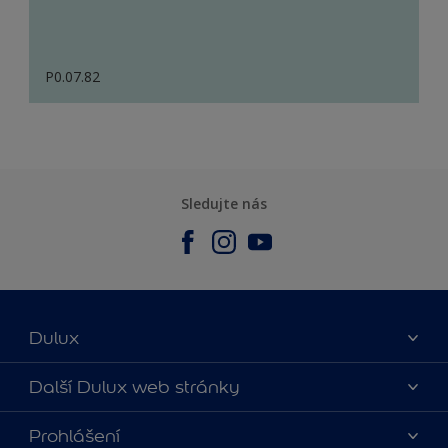
P0.07.82
Sledujte nás
Dulux
O nás
Další Dulux web stránky
Kontaktujte nás
duluxmalir.cz
Prohlášení
Najít obchod