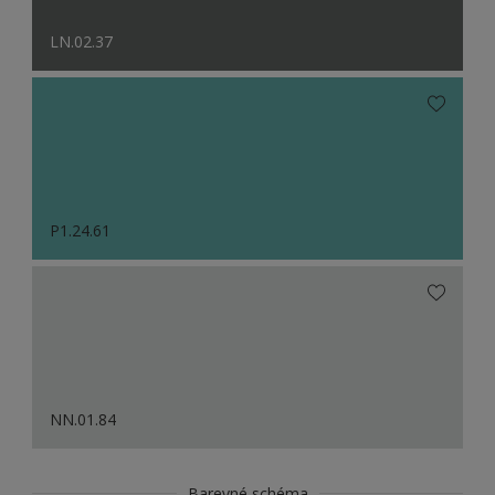
LN.02.37
P1.24.61
NN.01.84
Barevné schéma