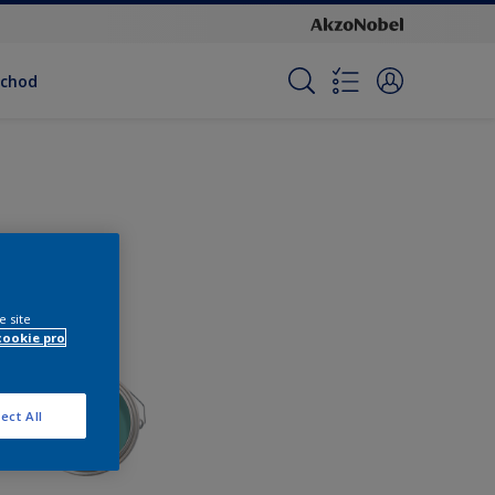
bchod
e site
cookie pro
ect All