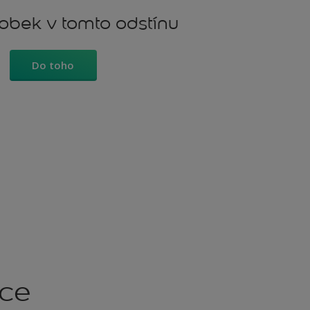
robek v tomto odstínu
Do toho
kce