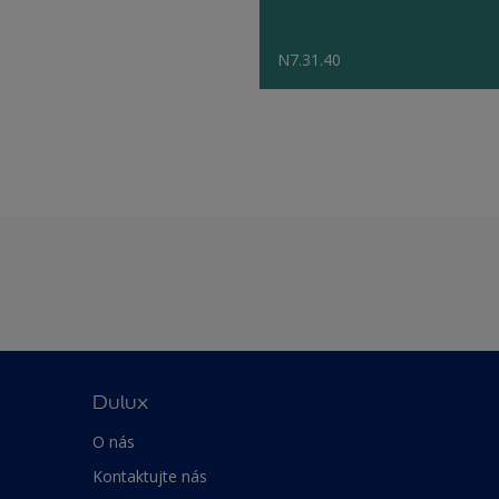
N7.31.40
Dulux
O nás
Kontaktujte nás