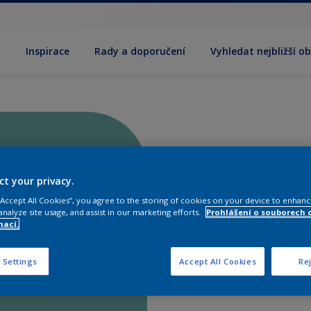
y
Inspirace
Rady a doporučení
Vyhledat nejbližší o
ct your privacy.
 “Accept All Cookies”, you agree to the storing of cookies on your device to enhanc
analyze site usage, and assist in our marketing efforts.
Prohlášení o souborech 
mací.
 Settings
Accept All Cookies
Rej