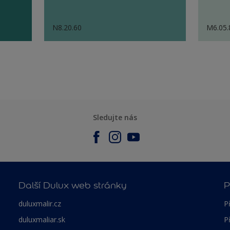
N8.20.60
M6.05.
Sledujte nás
Další Dulux web stránky
P
duluxmalir.cz
P
duluxmaliar.sk
P