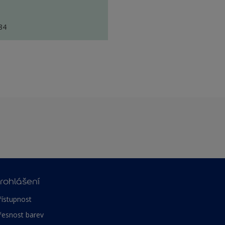
84
rohlášení
řístupnost
řesnost barev