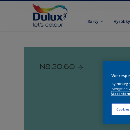
Barvy
Výrobk
N8.20.60
We respe
By clicking
navigation, 
více infor
Cookies