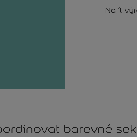
Najít vý
ordinovat barevné se