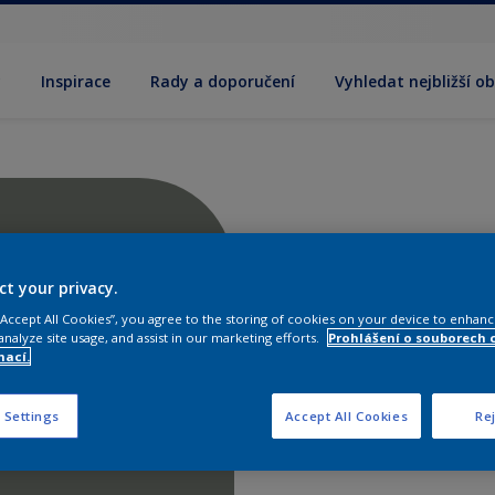
y
Inspirace
Rady a doporučení
Vyhledat nejbližší o
ct your privacy.
 “Accept All Cookies”, you agree to the storing of cookies on your device to enhanc
analyze site usage, and assist in our marketing efforts.
Prohlášení o souborech 
mací.
 Settings
Accept All Cookies
Rej