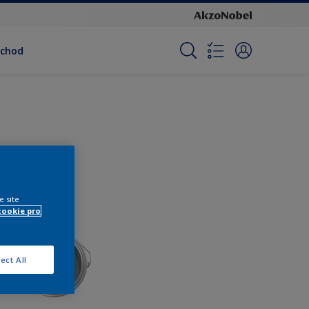
bchod
e site
cookie pro
ect All