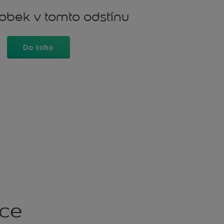
robek v tomto odstínu
Do toho
kce