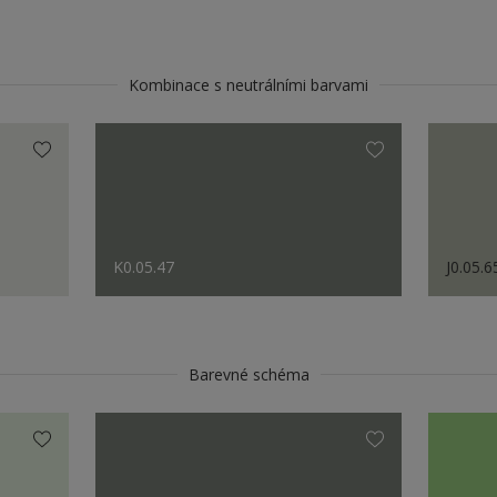
Kombinace s neutrálními barvami
K0.05.47
J0.05.6
Barevné schéma