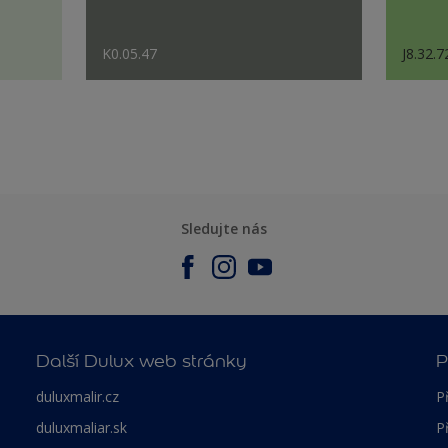
K0.05.47
J8.32.7
Sledujte nás
Další Dulux web stránky
P
duluxmalir.cz
P
duluxmaliar.sk
P