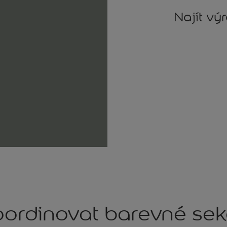
Najít vý
ordinovat barevné se