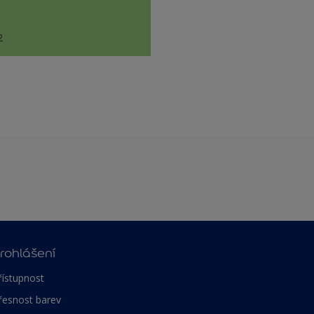
2
rohlášení
řístupnost
řesnost barev