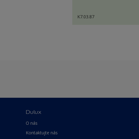
K7.03.87
Dulux
O nás
Kontaktujte nás