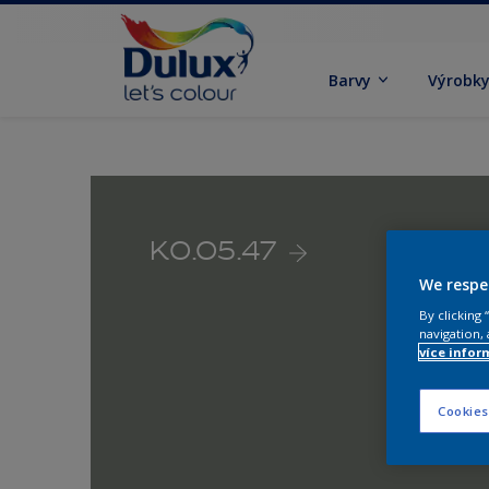
Barvy
Výrobk
K0.05.47
We respe
By clicking
navigation, 
více infor
Cookies