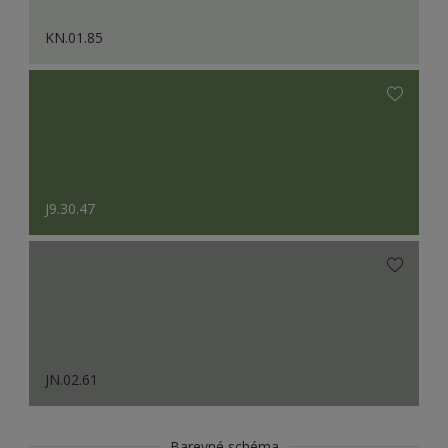
KN.01.85
J9.30.47
JN.02.61
Barevné schéma