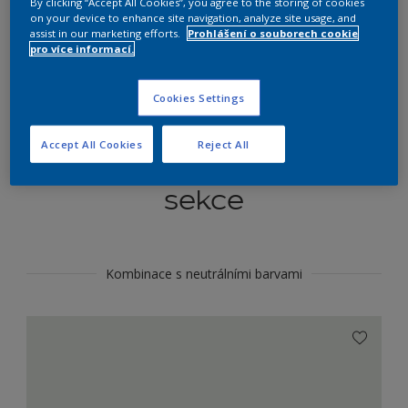
By clicking “Accept All Cookies”, you agree to the storing of cookies
Najít výrobek v tomto odstínu
on your device to enhance site navigation, analyze site usage, and
assist in our marketing efforts.
Prohlášení o souborech cookie
pro více informací.
Do toho
Cookies Settings
Accept All Cookies
Reject All
Koordinovat barevné
sekce
Kombinace s neutrálními barvami