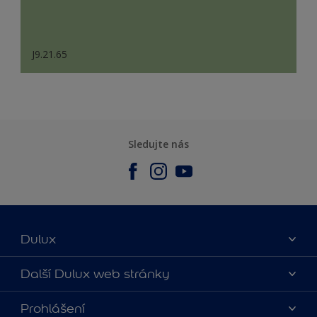
J9.21.65
Sledujte nás
Dulux
O nás
Další Dulux web stránky
Kontaktujte nás
duluxmalir.cz
Prohlášení
Najít obchod