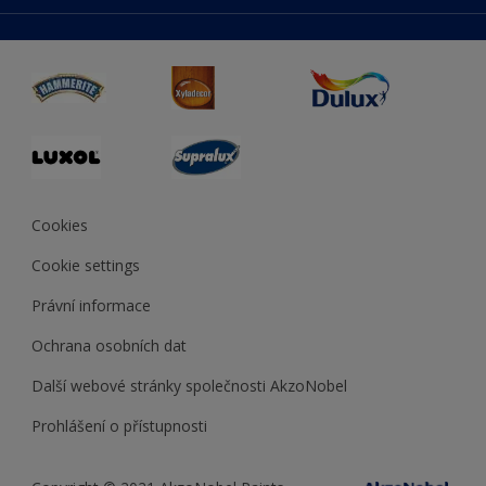
duluxmaliar.sk
Mapa stránek
Přístupnost
duluxprodejnabarev.cz
Přesnost barev
duluxpredajnafarieb.sk
Cookies
Cookie settings
Právní informace
Ochrana osobních dat
Další webové stránky společnosti AkzoNobel
Prohlášení o přístupnosti