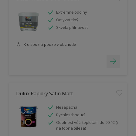
Extrémně odolný
Omyvatelný
Skvělá přilnavost
K dispozici pouze v obchodě
Dulux Rapidry Satin Matt
Nezapáchá
Rychleschnoucí
Odolnost vůči teplotám do 90 °C (i
na topná tělesa)