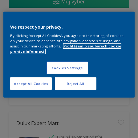
Můj výběr
Dulux Trade Vinyl Matt
We respect your privacy.
By clicking “Accept All Cookies”, you agree to the storing of cookies
Omyvatelný
on your device to enhance site navigation, analyze site usage, and
assist in our marketing efforts.
Prohlášení o souborech cookie
Vysoká otěruodolnost
pro více informací.
Extrémní vydatnost
Cookies Settings
K dispozici pouze v obchodě
Accept All Cookies
Reject All
Dulux Expert Matt
Dlouhá životnost odstínu