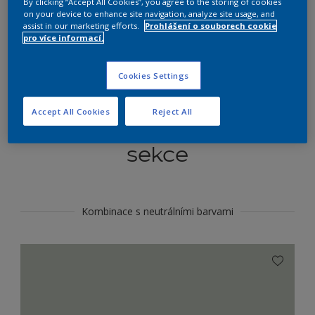
By clicking “Accept All Cookies”, you agree to the storing of cookies
Najít výrobek v tomto odstínu
on your device to enhance site navigation, analyze site usage, and
assist in our marketing efforts.
Prohlášení o souborech cookie
pro více informací.
Do toho
Cookies Settings
Accept All Cookies
Reject All
Koordinovat barevné
sekce
Kombinace s neutrálními barvami