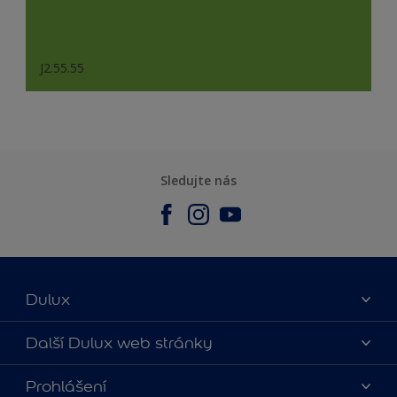
J2.55.55
Sledujte nás
Dulux
O nás
Další Dulux web stránky
Kontaktujte nás
duluxmalir.cz
Prohlášení
Najít obchod