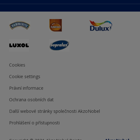
duluxmaliar.sk
Mapa stránek
Přístupnost
duluxprodejnabarev.cz
Přesnost barev
duluxpredajnafarieb.sk
Cookies
Cookie settings
Právní informace
Ochrana osobních dat
Další webové stránky společnosti AkzoNobel
Prohlášení o přístupnosti