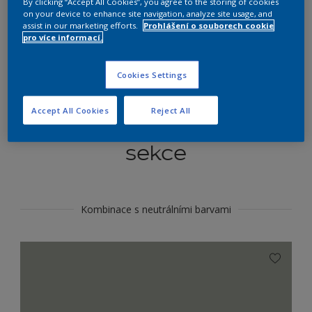
By clicking “Accept All Cookies”, you agree to the storing of cookies
Najít výrobek v tomto odstínu
on your device to enhance site navigation, analyze site usage, and
assist in our marketing efforts.
Prohlášení o souborech cookie
pro více informací.
Do toho
Cookies Settings
Accept All Cookies
Reject All
Koordinovat barevné
sekce
Kombinace s neutrálními barvami