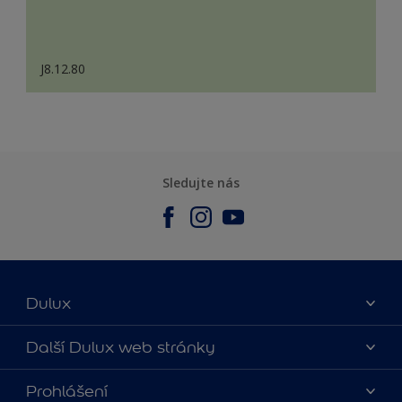
J8.12.80
Sledujte nás
Dulux
O nás
Další Dulux web stránky
Kontaktujte nás
duluxmalir.cz
Prohlášení
Najít obchod