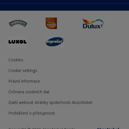
duluxmaliar.sk
Mapa stránek
Přístupnost
duluxprodejnabarev.cz
Přesnost barev
duluxpredajnafarieb.sk
Cookies
Cookie settings
Právní informace
Ochrana osobních dat
Další webové stránky společnosti AkzoNobel
Prohlášení o přístupnosti