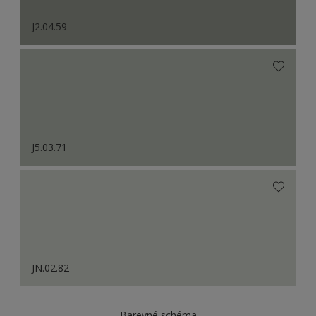
J2.04.59
J5.03.71
JN.02.82
Barevné schéma