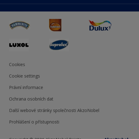
duluxmaliar.sk
Mapa stránek
Přístupnost
duluxprodejnabarev.cz
Přesnost barev
duluxpredajnafarieb.sk
Cookies
Cookie settings
Právní informace
Ochrana osobních dat
Další webové stránky společnosti AkzoNobel
Prohlášení o přístupnosti