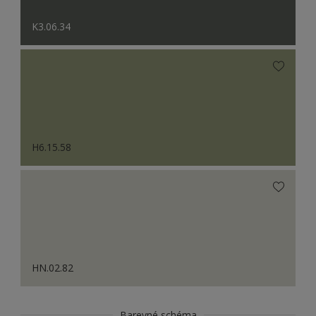
K3.06.34
H6.15.58
HN.02.82
Barevné schéma