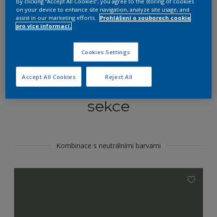
By clicking “Accept All Cookies”, you agree to the storing of cookies
Najít výrobek v tomto odstínu
on your device to enhance site navigation, analyze site usage, and
assist in our marketing efforts.
Prohlášení o souborech cookie
pro více informací.
Do toho
Cookies Settings
Accept All Cookies
Reject All
Koordinovat barevné
sekce
Kombinace s neutrálními barvami