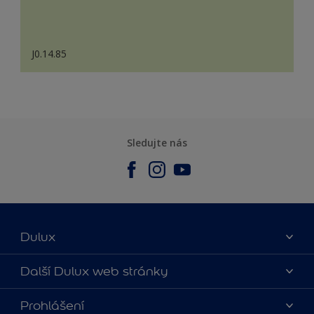
J0.14.85
Sledujte nás
Dulux
O nás
Další Dulux web stránky
Kontaktujte nás
duluxmalir.cz
Prohlášení
Najít obchod