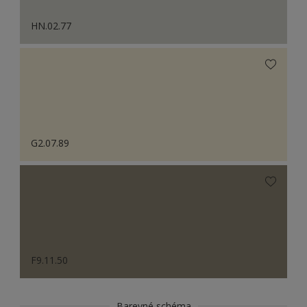
HN.02.77
G2.07.89
F9.11.50
Barevné schéma