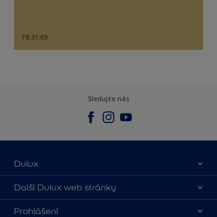
F8.31.69
Sledujte nás
Dulux
O nás
Další Dulux web stránky
Kontaktujte nás
duluxmalir.cz
Prohlášení
Najít obchod