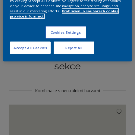
By clicking “Accept All Cookies”, you agree to the storing of cookies
Najít výrobek v tomto odstínu
on your device to enhance site navigation, analyze site usage, and
assist in our marketing efforts.
Prohlášení o souborech cookie
pro více informací.
Do toho
Cookies Settings
Accept All Cookies
Reject All
Koordinovat barevné
sekce
Kombinace s neutrálními barvami