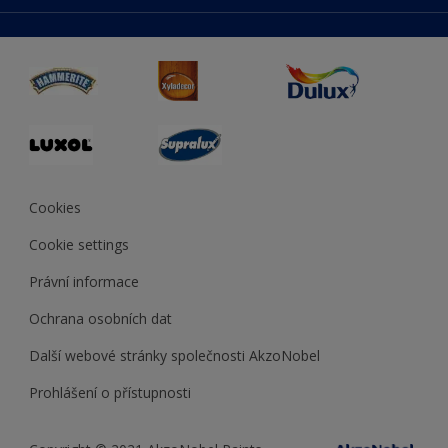
duluxmaliar.sk
Mapa stránek
Přístupnost
duluxprodejnabarev.cz
Přesnost barev
duluxpredajnafarieb.sk
Cookies
Cookie settings
Právní informace
Ochrana osobních dat
Další webové stránky společnosti AkzoNobel
Prohlášení o přístupnosti