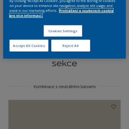
By clicking “Accept All Cookies”, you agree to the storing of cookies
Najít výrobek v tomto odstínu
on your device to enhance site navigation, analyze site usage, and
assist in our marketing efforts.
Prohlášení o souborech cookie
pro více informací.
Do toho
Cookies Settings
Accept All Cookies
Reject All
Koordinovat barevné
sekce
Kombinace s neutrálními barvami