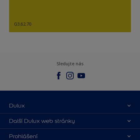
G3.62.70
Sledujte nás
Dulux
O nás
Další Dulux web stránky
Kontaktujte nás
duluxmalir.cz
Prohlášení
Najít obchod