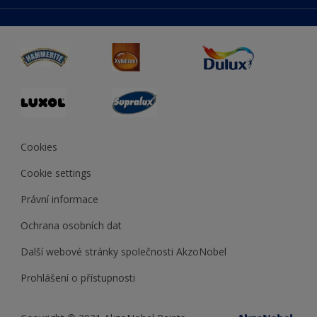
duluxmaliar.sk
Mapa stránek
Přístupnost
duluxprodejnabarev.cz
Přesnost barev
duluxpredajnafarieb.sk
Cookies
Cookie settings
Právní informace
Ochrana osobních dat
Další webové stránky společnosti AkzoNobel
Prohlášení o přístupnosti