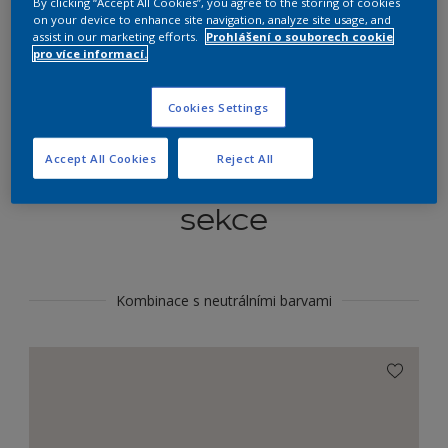
By clicking “Accept All Cookies”, you agree to the storing of cookies
Najít výrobek v tomto odstínu
on your device to enhance site navigation, analyze site usage, and
assist in our marketing efforts.
Prohlášení o souborech cookie
pro více informací.
Do toho
Cookies Settings
Accept All Cookies
Reject All
Koordinovat barevné
sekce
Kombinace s neutrálními barvami