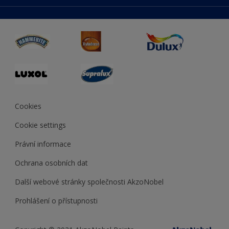
duluxmaliar.sk
Mapa stránek
Přístupnost
duluxprodejnabarev.cz
Přesnost barev
duluxpredajnafarieb.sk
Cookies
Cookie settings
Právní informace
Ochrana osobních dat
Další webové stránky společnosti AkzoNobel
Prohlášení o přístupnosti