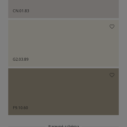
CN.01.83
G2.03.89
F9.10.60
Barevné schéma