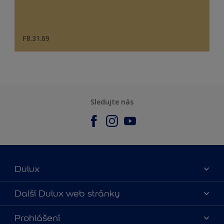
F8.31.69
Sledujte nás
Dulux
O nás
Další Dulux web stránky
Kontaktujte nás
duluxmalir.cz
Prohlášení
Najít obchod