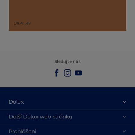
D9.41.49
Sledujte nás
Dulux
O nás
Další Dulux web stránky
Kontaktujte nás
duluxmalir.cz
Prohlášení
Najít obchod