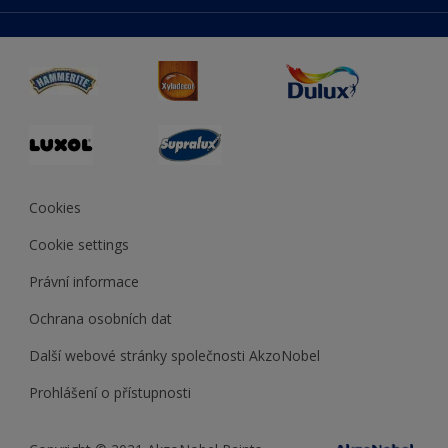
duluxmaliar.sk
Mapa stránek
Přístupnost
duluxprodejnabarev.cz
Přesnost barev
duluxpredajnafarieb.sk
Cookies
Cookie settings
Právní informace
Ochrana osobních dat
Další webové stránky společnosti AkzoNobel
Prohlášení o přístupnosti