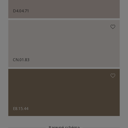
D4.04.71
CN.01.83
E8.15.44
Barevné schéma