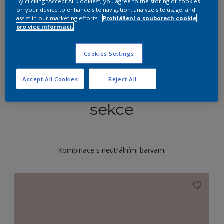
By clicking “Accept All Cookies”, you agree to the storing of cookies
Najít výrobek v tomto odstínu
on your device to enhance site navigation, analyze site usage, and
assist in our marketing efforts.
Prohlášení o souborech cookie
pro více informací.
Do toho
Cookies Settings
Accept All Cookies
Reject All
Koordinovat barevné
sekce
Kombinace s neutrálními barvami