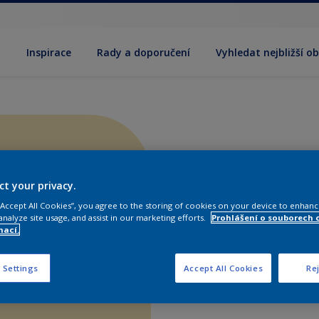
y
Inspirace
Rady a doporučení
Vyhledat nejbližší o
ct your privacy.
 “Accept All Cookies”, you agree to the storing of cookies on your device to enhanc
analyze site usage, and assist in our marketing efforts.
Prohlášení o souborech 
mací.
 Settings
Accept All Cookies
Rej