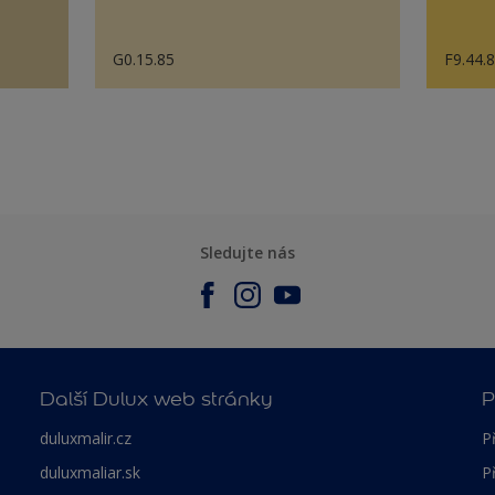
G0.15.85
F9.44.
Sledujte nás
Další Dulux web stránky
P
duluxmalir.cz
P
duluxmaliar.sk
P