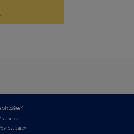
81
rohlášení
řístupnost
řesnost barev