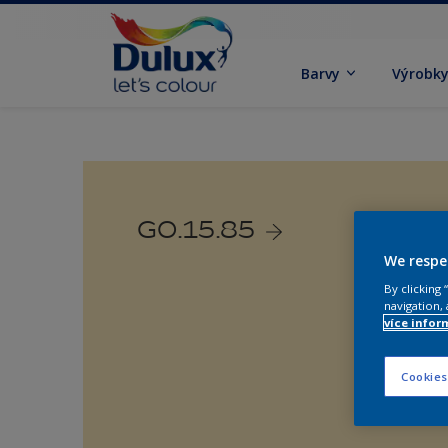
Barvy
Výrobk
G0.15.85
We respe
By clicking
navigation, 
více infor
Cookies