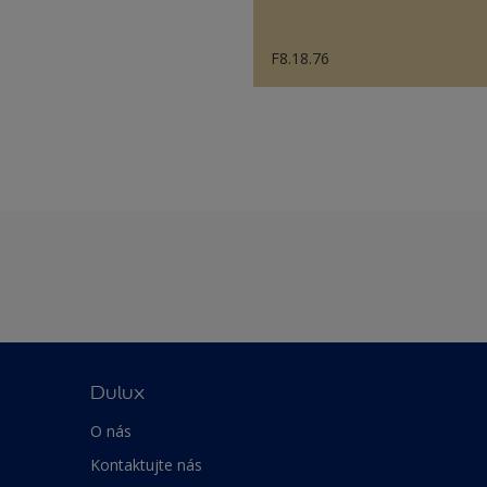
F8.18.76
Dulux
O nás
Kontaktujte nás