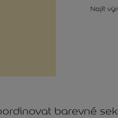
Najít vý
ordinovat barevné se