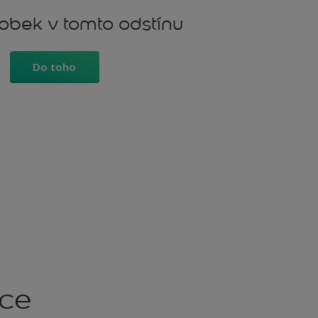
robek v tomto odstínu
Do toho
kce