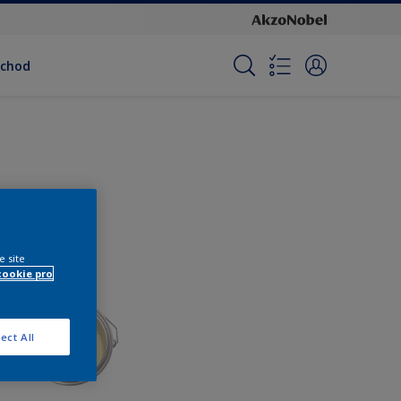
bchod
e site
cookie pro
ect All