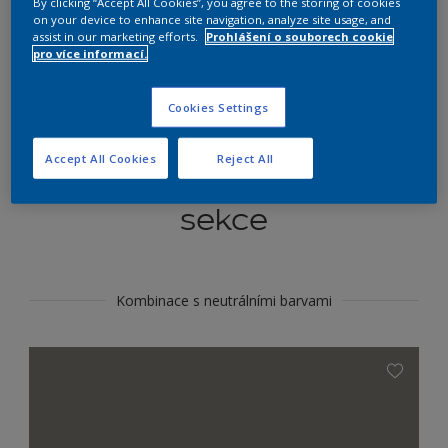
By clicking “Accept All Cookies”, you agree to the storing of cookies
Najít výrobek v tomto odstínu
on your device to enhance site navigation, analyze site usage, and
assist in our marketing efforts.
Prohlášení o souborech cookie
pro více informací.
Do toho
Cookies Settings
Accept All Cookies
Reject All
Koordinovat barevné
sekce
Kombinace s neutrálními barvami