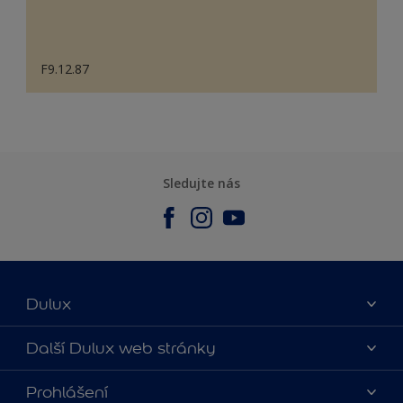
F9.12.87
Sledujte nás
Dulux
O nás
Další Dulux web stránky
Kontaktujte nás
duluxmalir.cz
Prohlášení
Najít obchod