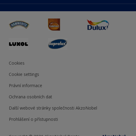
duluxmaliar.sk
Mapa stránek
Přístupnost
duluxprodejnabarev.cz
Přesnost barev
duluxpredajnafarieb.sk
Cookies
Cookie settings
Právní informace
Ochrana osobních dat
Další webové stránky společnosti AkzoNobel
Prohlášení o přístupnosti