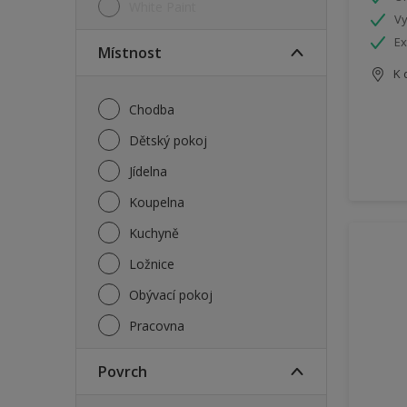
White Paint
Vy
Ex
Místnost
K 
Chodba
Dětský pokoj
Jídelna
Koupelna
Kuchyně
Ložnice
Obývací pokoj
Pracovna
Povrch