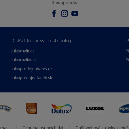
Sledujte nás
Další Dulux web stránky
P
duluxmalir.cz
P
duluxmaliar.sk
P
duluxprodejnabarev.cz
duluxpredajnafarieb.sk
ormace
Ochrana osobních dat
Další webové stránky spole