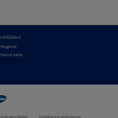
rohlášení
řístupnost
řesnost barev
čnosti AkzoNobel
Prohlášení o přístupnosti