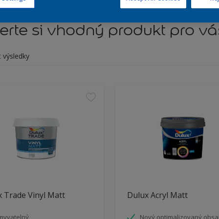
rte si vhodný produkt pro vá
t výsledky
 Trade Vinyl Matt
Dulux Acryl Matt
myvatelný
Nový optimalizovaný obs