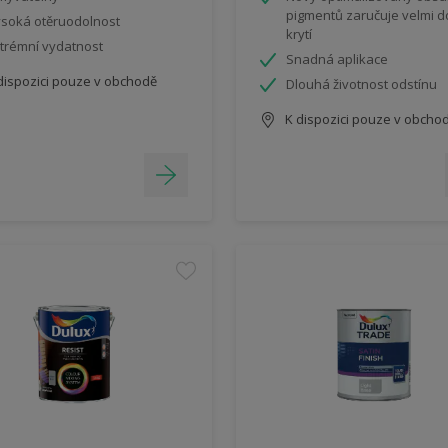
pigmentů zaručuje velmi 
soká otěruodolnost
krytí
trémní vydatnost
Snadná aplikace
dispozici pouze v obchodě
Dlouhá životnost odstínu
K dispozici pouze v obcho