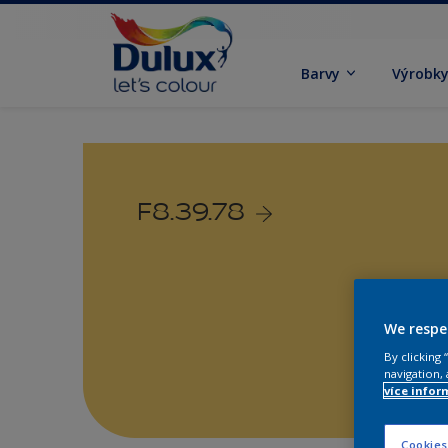
Barvy
Výrobk
F8.39.78
We respe
By clicking
navigation, 
více infor
Cookies