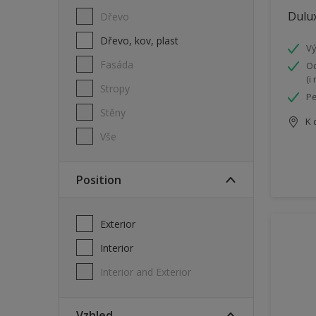
Dulux
Dřevo
Dřevo, kov, plast
Vý
Fasáda
Od
(i
Stropy
Pe
Stěny
K 
Vše
Position
Exterior
Interior
Interior and Exterior
Vzhled