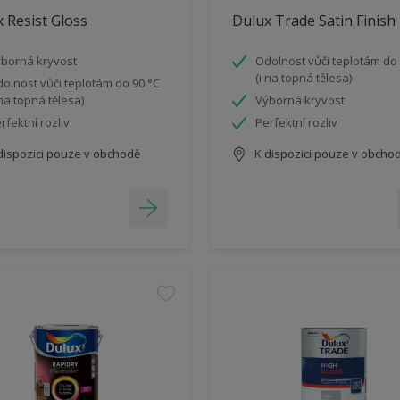
 Resist Gloss
Dulux Trade Satin Finish
borná kryvost
Odolnost vůči teplotám do 
(i na topná tělesa)
olnost vůči teplotám do 90 °C
 na topná tělesa)
Výborná kryvost
rfektní rozliv
Perfektní rozliv
dispozici pouze v obchodě
K dispozici pouze v obcho