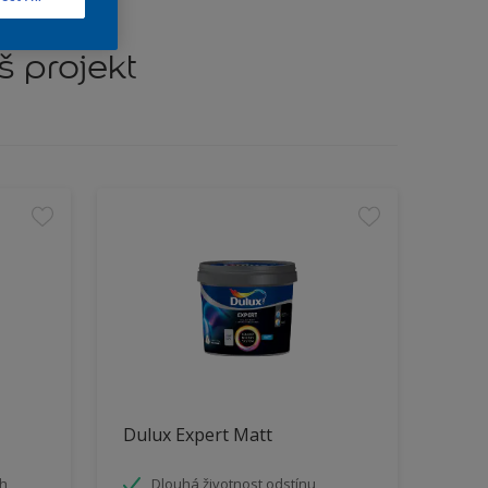
š projekt
Dulux Expert Matt
ah
Dlouhá životnost odstínu