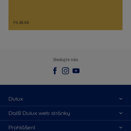
F6.48.68
Sledujte nás
Dulux
O nás
Další Dulux web stránky
Kontaktujte nás
duluxmalir.cz
Prohlášení
Najít obchod