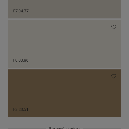
F7.04.77
F0.03.86
F3.23.51
Barevné schéma