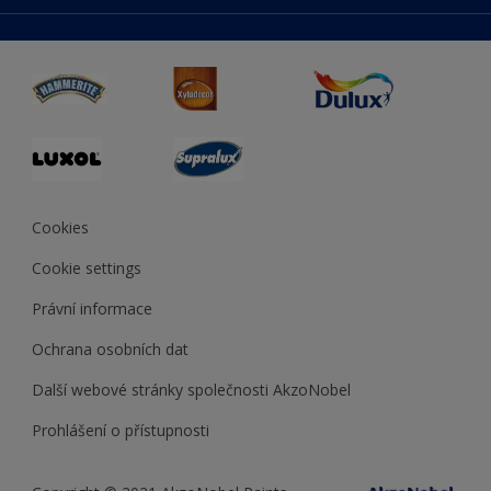
duluxmaliar.sk
Mapa stránek
Přístupnost
duluxprodejnabarev.cz
Přesnost barev
duluxpredajnafarieb.sk
Cookies
Cookie settings
Právní informace
Ochrana osobních dat
Další webové stránky společnosti AkzoNobel
Prohlášení o přístupnosti