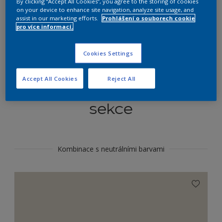
By clicking “Accept All Cookies”, you agree to the storing of cookies
Najít výrobek v tomto odstínu
on your device to enhance site navigation, analyze site usage, and
assist in our marketing efforts.
Prohlášení o souborech cookie
pro více informací.
Do toho
Cookies Settings
Accept All Cookies
Reject All
Koordinovat barevné
sekce
Kombinace s neutrálními barvami