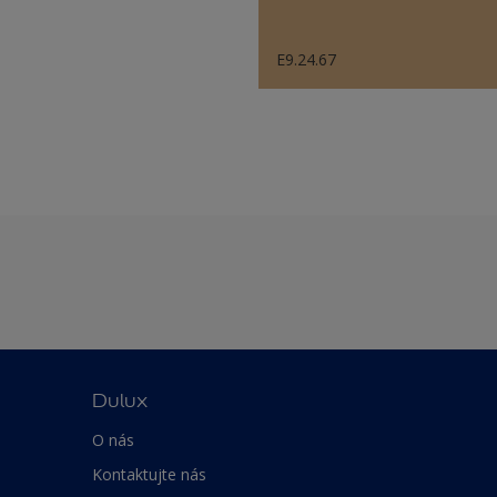
E9.24.67
Dulux
O nás
Kontaktujte nás