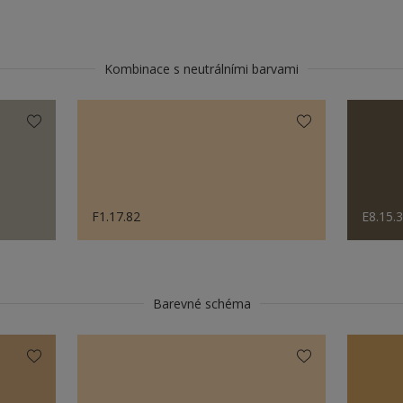
Kombinace s neutrálními barvami
F1.17.82
E8.15.
Barevné schéma