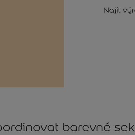
Najít vý
ordinovat barevné se