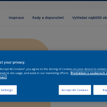
y
Inspirace
Rady a doporučení
Vyhledat nejbližší o
ct your privacy.
 “Accept All Cookies”, you agree to the storing of cookies on your device to enhanc
analyze site usage, and assist in our marketing efforts.
Prohlášení o souborech 
mací.
 Settings
Accept All Cookies
Rej