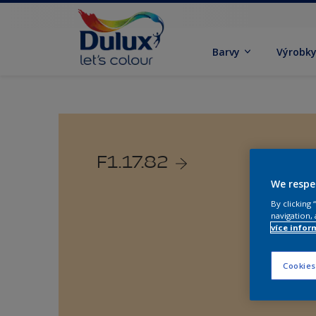
Barvy
Výrobk
F1.17.82
We respe
By clicking
navigation, 
více infor
Cookies