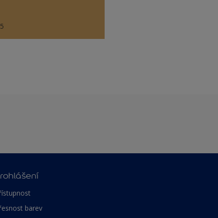
65
rohlášení
řístupnost
řesnost barev