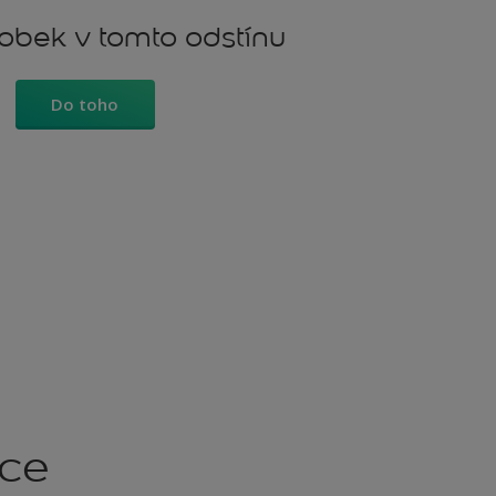
robek v tomto odstínu
Do toho
kce