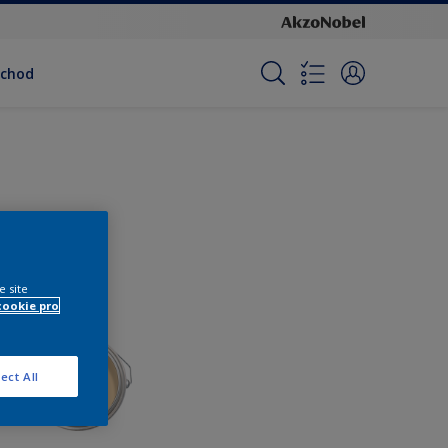
bchod
e site
cookie pro
ect All