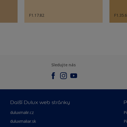
F1.17.82
F1.35.
Sledujte nás
Další Dulux web stránky
P
duluxmalir.cz
P
duluxmaliar.sk
P