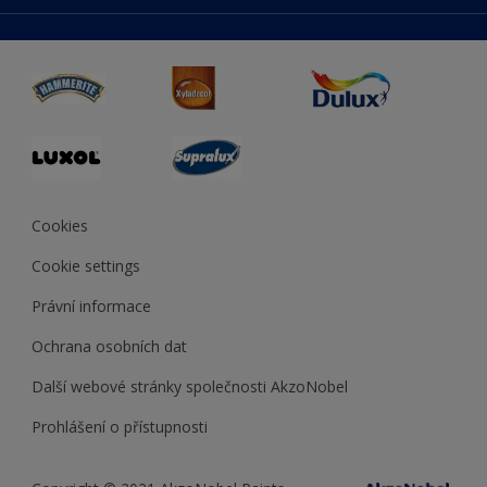
duluxmaliar.sk
Mapa stránek
Přístupnost
duluxprodejnabarev.cz
Přesnost barev
duluxpredajnafarieb.sk
Cookies
Cookie settings
Právní informace
Ochrana osobních dat
Další webové stránky společnosti AkzoNobel
Prohlášení o přístupnosti