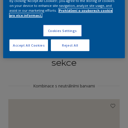
By clicking “Accept All Cookies”, you agree to the storing of cookies
Najít výrobek v tomto odstínu
on your device to enhance site navigation, analyze site usage, and
assist in our marketing efforts.
Prohlášení o souborech cookie
pro více informací.
Do toho
Cookies Settings
Accept All Cookies
Reject All
Koordinovat barevné
sekce
Kombinace s neutrálními barvami