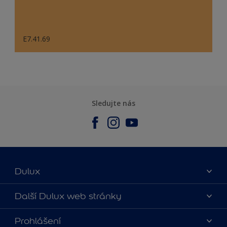
E7.41.69
Sledujte nás
Dulux
O nás
Další Dulux web stránky
Kontaktujte nás
duluxmalir.cz
Prohlášení
Najít obchod