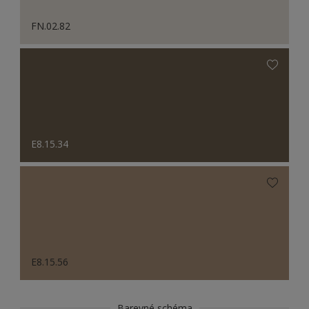
FN.02.82
E8.15.34
E8.15.56
Barevné schéma