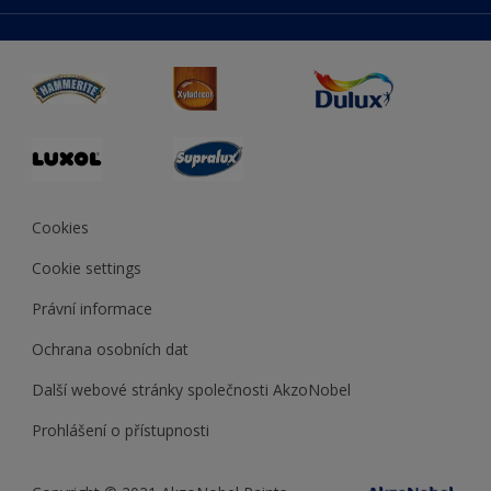
duluxmaliar.sk
Mapa stránek
Přístupnost
duluxprodejnabarev.cz
Přesnost barev
duluxpredajnafarieb.sk
Cookies
Cookie settings
Právní informace
Ochrana osobních dat
Další webové stránky společnosti AkzoNobel
Prohlášení o přístupnosti