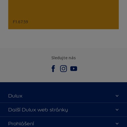
F1.67.59
Sledujte nás
Dulux
O nás
Další Dulux web stránky
Kontaktujte nás
duluxmalir.cz
Prohlášení
Najít obchod