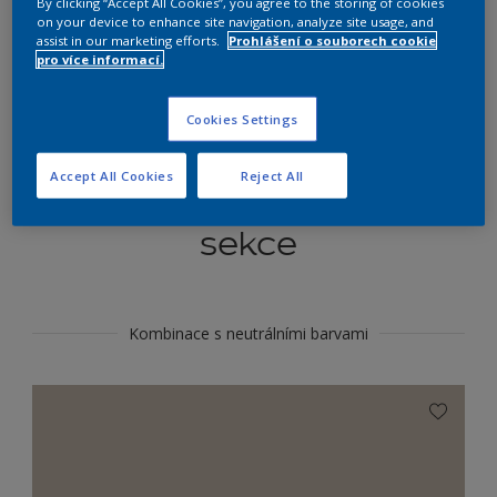
By clicking “Accept All Cookies”, you agree to the storing of cookies
Najít výrobek v tomto odstínu
on your device to enhance site navigation, analyze site usage, and
assist in our marketing efforts.
Prohlášení o souborech cookie
pro více informací.
Do toho
Cookies Settings
Accept All Cookies
Reject All
Koordinovat barevné
sekce
Kombinace s neutrálními barvami