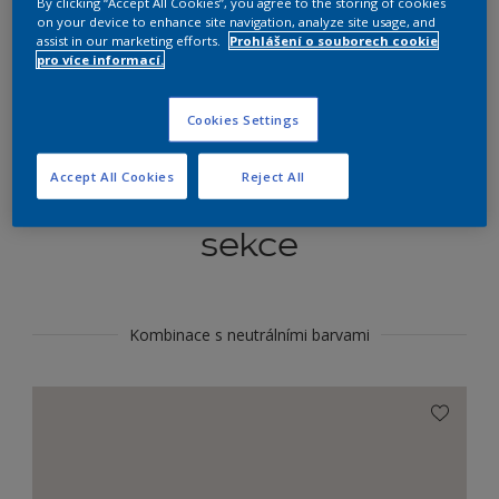
By clicking “Accept All Cookies”, you agree to the storing of cookies
Najít výrobek v tomto odstínu
on your device to enhance site navigation, analyze site usage, and
assist in our marketing efforts.
Prohlášení o souborech cookie
pro více informací.
Do toho
Cookies Settings
Accept All Cookies
Reject All
Koordinovat barevné
sekce
Kombinace s neutrálními barvami