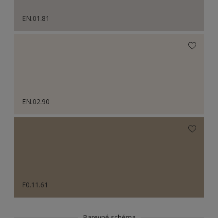
EN.01.81
EN.02.90
F0.11.61
Barevné schéma