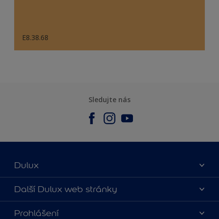
E8.38.68
Sledujte nás
Dulux
O nás
Další Dulux web stránky
Kontaktujte nás
duluxmalir.cz
Prohlášení
Najít obchod