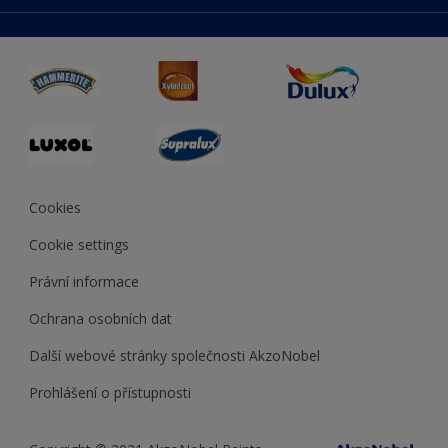
duluxmaliar.sk
Mapa stránek
Přístupnost
duluxprodejnabarev.cz
Přesnost barev
duluxpredajnafarieb.sk
Cookies
Cookie settings
Právní informace
Ochrana osobních dat
Další webové stránky společnosti AkzoNobel
Prohlášení o přístupnosti