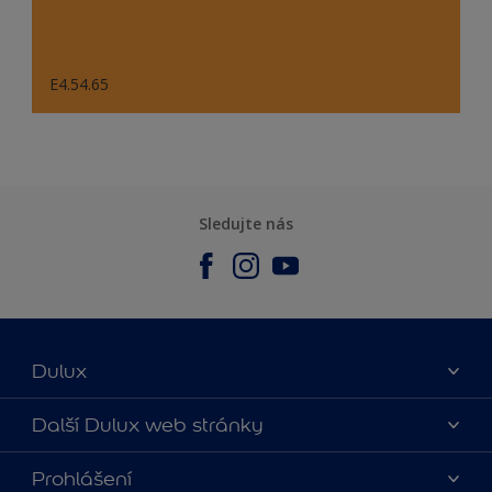
E4.54.65
Sledujte nás
Dulux
O nás
Další Dulux web stránky
Kontaktujte nás
duluxmalir.cz
Prohlášení
Najít obchod