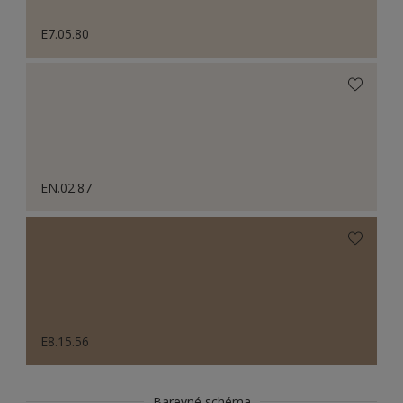
E7.05.80
EN.02.87
E8.15.56
Barevné schéma