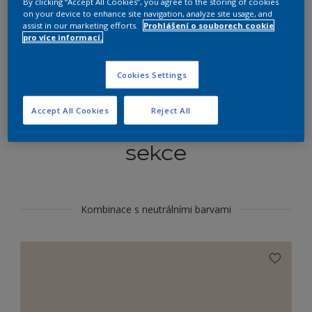
By clicking “Accept All Cookies”, you agree to the storing of cookies
Najít výrobek v tomto odstínu
on your device to enhance site navigation, analyze site usage, and
assist in our marketing efforts.
Prohlášení o souborech cookie
pro více informací.
Do toho
Cookies Settings
Accept All Cookies
Reject All
Koordinovat barevné
sekce
Kombinace s neutrálními barvami