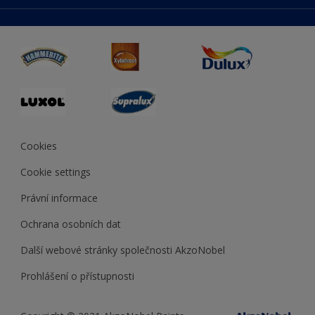
duluxmaliar.sk
Mapa stránek
Přístupnost
duluxprodejnabarev.cz
Přesnost barev
duluxpredajnafarieb.sk
Cookies
Cookie settings
Právní informace
Ochrana osobních dat
Další webové stránky společnosti AkzoNobel
Prohlášení o přístupnosti