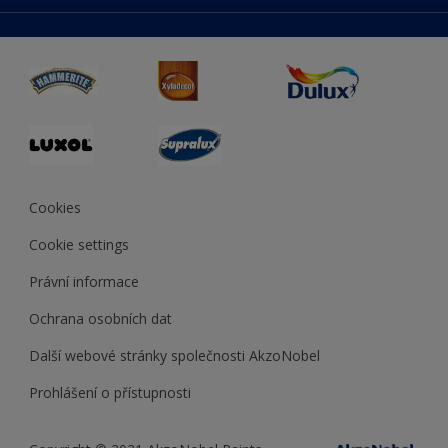
duluxmaliar.sk
Mapa stránek
Přístupnost
duluxprodejnabarev.cz
Přesnost barev
duluxpredajnafarieb.sk
Cookies
Cookie settings
Právní informace
Ochrana osobních dat
Další webové stránky společnosti AkzoNobel
Prohlášení o přístupnosti