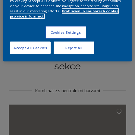
By clicking “Accept All Cookies”, you agree to the storing of cookies
Najít výrobek v tomto odstínu
on your device to enhance site navigation, analyze site usage, and
assist in our marketing efforts.
Prohlášení o souborech cookie
pro více informací.
Do toho
Cookies Settings
Accept All Cookies
Reject All
Koordinovat barevné
sekce
Kombinace s neutrálními barvami