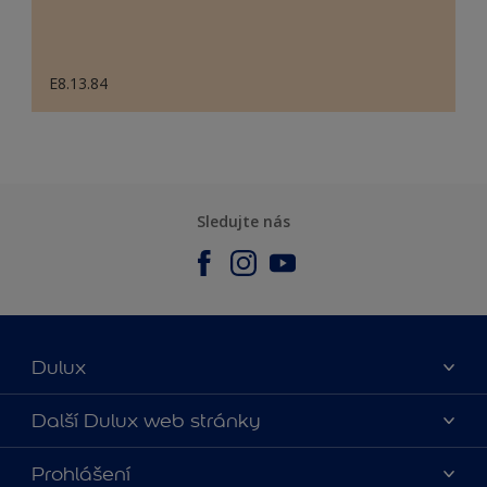
E8.13.84
Sledujte nás
Dulux
O nás
Další Dulux web stránky
Kontaktujte nás
duluxmalir.cz
Prohlášení
Najít obchod