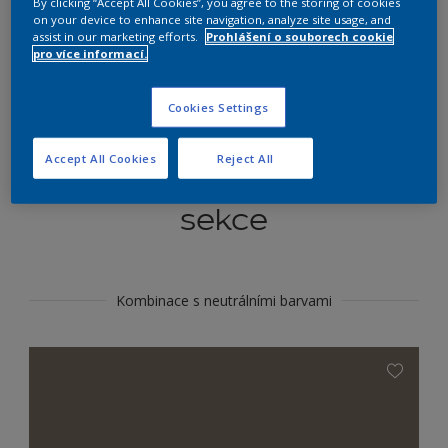
By clicking “Accept All Cookies”, you agree to the storing of cookies
Najít výrobek v tomto odstínu
on your device to enhance site navigation, analyze site usage, and
assist in our marketing efforts.
Prohlášení o souborech cookie
pro více informací.
Do toho
Cookies Settings
Accept All Cookies
Reject All
Koordinovat barevné
sekce
Kombinace s neutrálními barvami