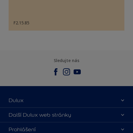
F2.15.85
Sledujte nás
Dulux
O nás
Další Dulux web stránky
Kontaktujte nás
duluxmalir.cz
Prohlášení
Najít obchod