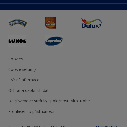
duluxmaliar.sk
Mapa stránek
Přístupnost
duluxprodejnabarev.cz
Přesnost barev
duluxpredajnafarieb.sk
Cookies
Cookie settings
Právní informace
Ochrana osobních dat
Další webové stránky společnosti AkzoNobel
Prohlášení o přístupnosti