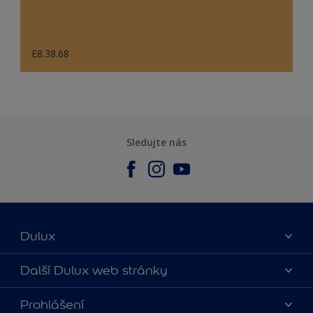
E8.38.68
Sledujte nás
Dulux
O nás
Další Dulux web stránky
Kontaktujte nás
duluxmalir.cz
Prohlášení
Najít obchod