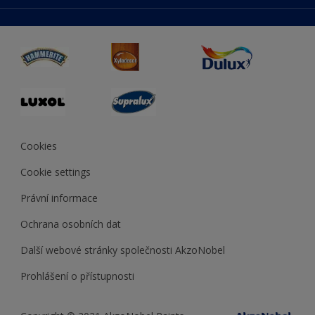
duluxmaliar.sk
Mapa stránek
Přístupnost
duluxprodejnabarev.cz
Přesnost barev
duluxpredajnafarieb.sk
Cookies
Cookie settings
Právní informace
Ochrana osobních dat
Další webové stránky společnosti AkzoNobel
Prohlášení o přístupnosti