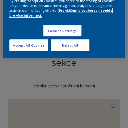
By clicking “Accept All Cookies”, you agree to the storing of cookies
Najít výrobek v tomto odstínu
on your device to enhance site navigation, analyze site usage, and
assist in our marketing efforts.
Prohlášení o souborech cookie
pro více informací.
Do toho
Cookies Settings
Accept All Cookies
Reject All
Koordinovat barevné
sekce
Kombinace s neutrálními barvami