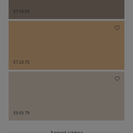
E7.10.53
E7.23.73
E9.05.79
Barevné schéma