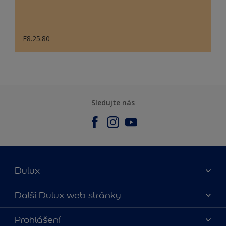
E8.25.80
Sledujte nás
Dulux
O nás
Další Dulux web stránky
Kontaktujte nás
duluxmalir.cz
Prohlášení
Najít obchod