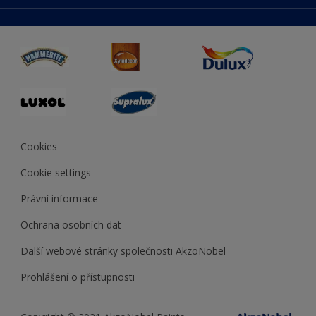
duluxmaliar.sk
Mapa stránek
Přístupnost
duluxprodejnabarev.cz
Přesnost barev
duluxpredajnafarieb.sk
Cookies
Cookie settings
Právní informace
Ochrana osobních dat
Další webové stránky společnosti AkzoNobel
Prohlášení o přístupnosti