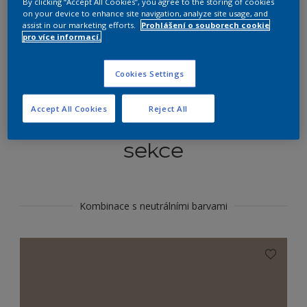
By clicking “Accept All Cookies”, you agree to the storing of cookies
Najít výrobek v tomto odstínu
on your device to enhance site navigation, analyze site usage, and
assist in our marketing efforts.
Prohlášení o souborech cookie
pro více informací.
Do toho
Cookies Settings
Accept All Cookies
Reject All
Koordinovat barevné
sekce
Kombinace s neutrálními barvami