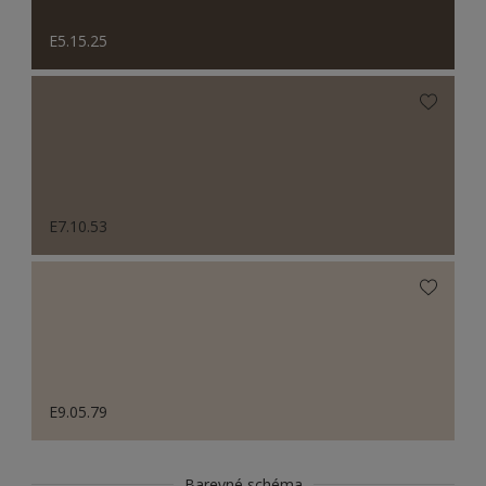
E5.15.25
E7.10.53
E9.05.79
Barevné schéma