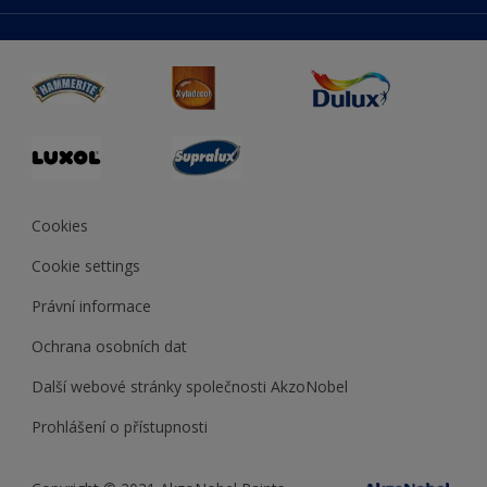
duluxmaliar.sk
Mapa stránek
Přístupnost
duluxprodejnabarev.cz
Přesnost barev
duluxpredajnafarieb.sk
Cookies
Cookie settings
Právní informace
Ochrana osobních dat
Další webové stránky společnosti AkzoNobel
Prohlášení o přístupnosti