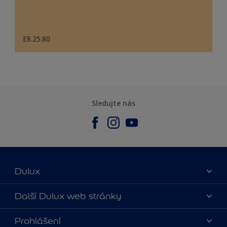
E8.25.80
Sledujte nás
Dulux
O nás
Další Dulux web stránky
Kontaktujte nás
duluxmalir.cz
Prohlášení
Najít obchod