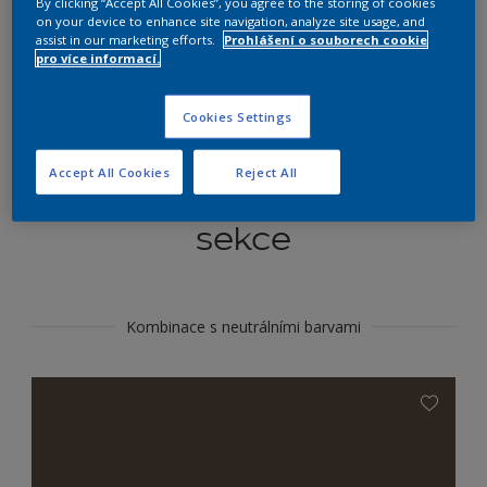
By clicking “Accept All Cookies”, you agree to the storing of cookies
Najít výrobek v tomto odstínu
on your device to enhance site navigation, analyze site usage, and
assist in our marketing efforts.
Prohlášení o souborech cookie
pro více informací.
Do toho
Cookies Settings
Accept All Cookies
Reject All
Koordinovat barevné
sekce
Kombinace s neutrálními barvami