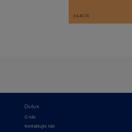
E4.40.70
Dulux
O nás
Kontaktujte nás