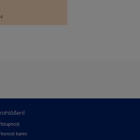
84
rohlášení
řístupnost
řesnost barev