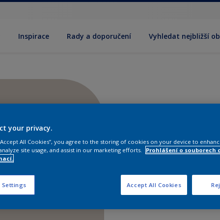
y
Inspirace
Rady a doporučení
Vyhledat nejbližší o
ct your privacy.
 “Accept All Cookies”, you agree to the storing of cookies on your device to enhanc
analyze site usage, and assist in our marketing efforts.
Prohlášení o souborech 
mací.
 Settings
Accept All Cookies
Rej