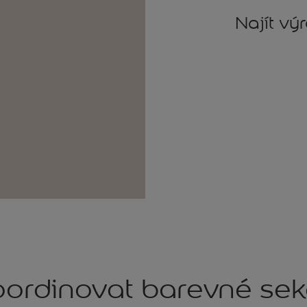
Najít vý
ordinovat barevné se