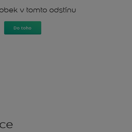
robek v tomto odstínu
Do toho
kce