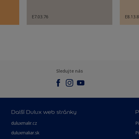
E7.03.76
E8.13.
Sledujte nás
Další Dulux web stránky
P
duluxmalir.cz
P
duluxmaliar.sk
P