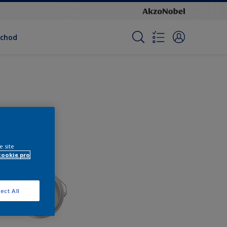
bchod
e site
cookie pro
ect All