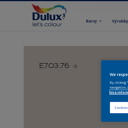
Barvy
Výrobk
E7.03.76
We respe
By clicking
navigation, 
více infor
Cookies