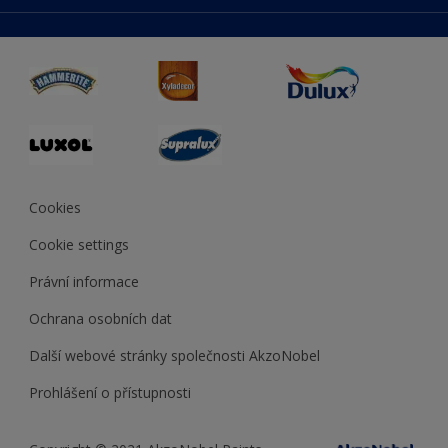
duluxmaliar.sk
Mapa stránek
Přístupnost
duluxprodejnabarev.cz
Přesnost barev
duluxpredajnafarieb.sk
Cookies
Cookie settings
Právní informace
Ochrana osobních dat
Další webové stránky společnosti AkzoNobel
Prohlášení o přístupnosti