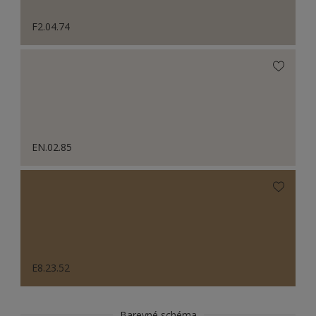
F2.04.74
EN.02.85
E8.23.52
Barevné schéma