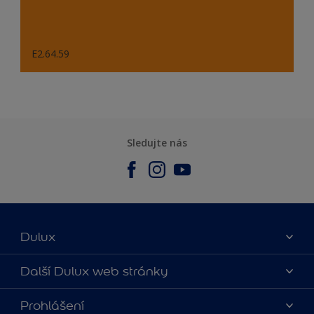
E2.64.59
Sledujte nás
Dulux
O nás
Další Dulux web stránky
Kontaktujte nás
duluxmalir.cz
Prohlášení
Najít obchod