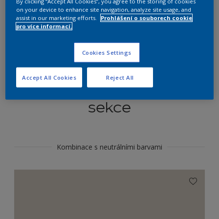
By clicking “Accept All Cookies”, you agree to the storing of cookies
Najít výrobek v tomto odstínu
on your device to enhance site navigation, analyze site usage, and
assist in our marketing efforts.
Prohlášení o souborech cookie
pro více informací.
Do toho
Cookies Settings
Accept All Cookies
Reject All
Koordinovat barevné
sekce
Kombinace s neutrálními barvami