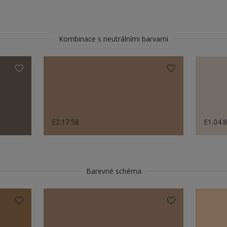
Kombinace s neutrálními barvami
E2.17.58
E1.04.
Barevné schéma