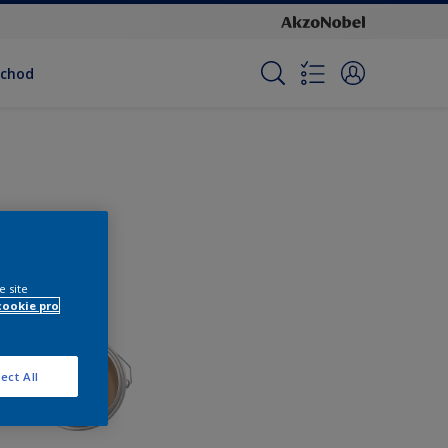
bchod
e site
cookie pro
ect All