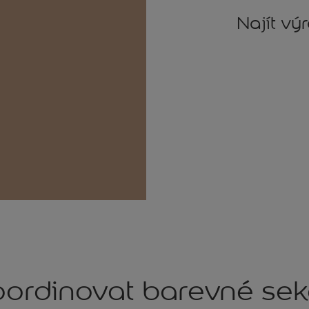
Najít vý
ordinovat barevné se