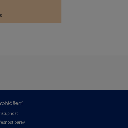
80
rohlášení
řístupnost
řesnost barev