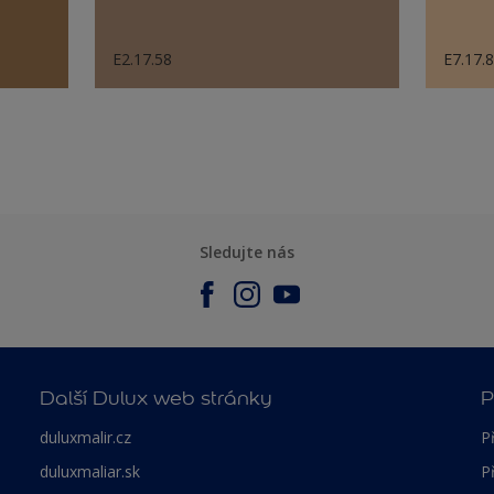
E2.17.58
E7.17.
Sledujte nás
Další Dulux web stránky
P
duluxmalir.cz
P
duluxmaliar.sk
P