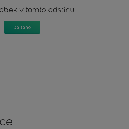
robek v tomto odstínu
Do toho
kce