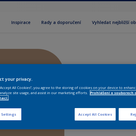
y
Inspirace
Rady a doporučení
Vyhledat nejbližší o
ct your privacy.
 “Accept All Cookies”, you agree to the storing of cookies on your device to enhanc
analyze site usage, and assist in our marketing efforts.
Prohlášení o souborech 
mací.
 Settings
Accept All Cookies
Rej