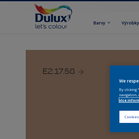
Barvy
Výrobk
E2.17.58
We respe
By clicking
navigation, 
více infor
Cookies